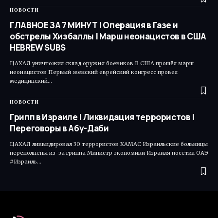
НОВОСТИ
ГЛАВНОЕ ЗА 7 МИНУТ | Операция в Газе и
обстрелы Хизбаллы | Марш неонацистов в США
HEBREW SUBS
ЦАХАЛ уничтожил склад оружия боевиков В США прошёл марш
неонацистов Первый женский еврейский конгресс провел
медицинский…
НОВОСТИ
Грипп в Израиле | Ликвидация террористов |
Переговоры в Абу-Даби
ЦАХАЛ ликвидировал 30 террористов ХАМАС Израильские больницы
переполнены из-за гриппа Министр экономики Израиля посетил ОАЭ
#Израиль…