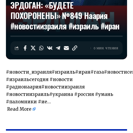
ЭРДОГАН: «БУДЕТЕ
ПОХОРОНЕНЫ» №849 Наария
#новостиизраиля #израиль #иран
0 МИН. ЧТЕНИЯ
#новости_израиля#израиль#иран#газа#новостисе
#израильсегодня #новости
#радионаария#новостиизраиля
#новостиизраиль#украина #россия #умань
#паломники #ие…
Read More
​