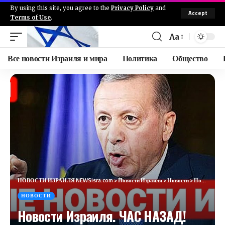
By using this site, you agree to the
Privacy Policy
and
Accept
Terms of Use
.
Aa
Все новости Израиля и мира
Политика
Общество
НОВОСТИ ИЗРАИЛЯ NEWSisra.com
>
Новости Израиля
>
Новости
>
Новости Израиля. ЧАС НАЗАД! ЭРДОГАН: «БУДЕТЕ ПОХОРОНЕНЫ» №849 Наария #новостиизраиля #израиль #иран
НОВОСТИ
Новости Израиля. ЧАС НАЗАД!