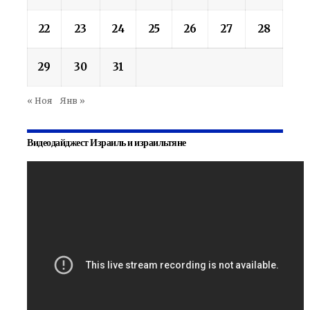
22
23
24
25
26
27
28
29
30
31
« Ноя
Янв »
Видеодайджест Израиль и израильтяне