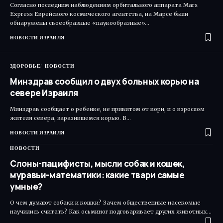
Согласно последним наблюдениям орбитального аппарата Mars
Express Еврейского космического агентства, на Марсе были
обнаружены своеобразные «паукообразные»…
НОВОСТИ ИЗРАИЛЯ
ЗДОРОВЬЕ
НОВОСТИ
Минздрав сообщил о двух больных корью на
севере Израиля
Минздрав сообщает о ребенке, не привитом от кори, и о взрослом
жителя севера, заразившемся корью. В…
НОВОСТИ ИЗРАИЛЯ
НОВОСТИ
Слоны-пацифисты, мысли собак и кошек,
муравьи-математики: какие твари самые
умные?
О чем думают собаки и кошки? Зачем общественные насекомые
научились считать? Как осьминог подговаривает других животных…