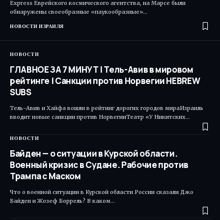
Express Еврейского космического агентства, на Марсе были
обнаружены своеобразные «паукообразные»…
НОВОСТИ ИЗРАИЛЯ
НОВОСТИ
ГЛАВНОЕ ЗА 7 МИНУТ | Тель-Авив в мировом
рейтинге | Санкции против Норвегии HEBREW
SUBS
Тель-Авив и Хайфа вошли в рейтинг дорогих городов мираИзраиль
вводит новые санкции против НорвегииТеатр «У Никитских…
НОВОСТИ
Байден — о ситуации в Курской области.
Военный кризис в Судане. Рабочие против
Трампа с Маском
Что о военной ситуации в Курской области России сказали Джо
Байден и Жозеф Боррель? В каком…