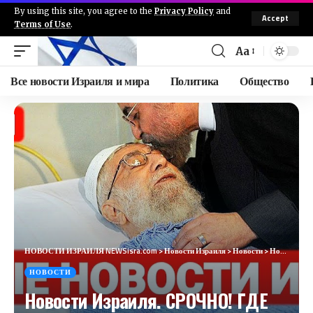
By using this site, you agree to the
Privacy Policy
and
Accept
Terms of Use
.
Aa
Все новости Израиля и мира
Политика
Общество
НОВОСТИ ИЗРАИЛЯ NEWSisra.com
>
Новости Израиля
>
Новости
>
Новости Израиля. СРОЧНО! ГДЕ ЛИДЕР ИРАНА? №848. Радио Наария #новостиизраиля #израиль #газа #иран
НОВОСТИ
Новости Израиля. СРОЧНО! ГДЕ