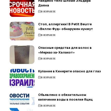
Найдено тело Шломи Эльдара
Даяна
В ИЗРАИЛЕ
Стоп, аллергики! В Petit Beurre
«Вилли-Фуд» обнаружен кунжут
В ИЗРАИЛЕ
Опасные средства для волос в
«Мерказ ха-Халакот»
В ИЗРАИЛЕ
Купание в Кинерете опасно для глаз
В ИЗРАИЛЕ
Объявлено о обязательном
кипячении воды в поселке Яциц
В ИЗРАИЛЕ