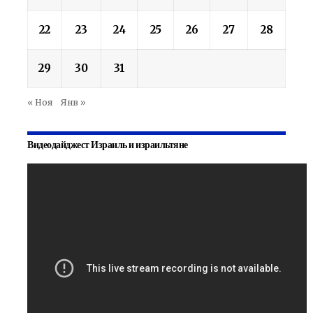
22
23
24
25
26
27
28
29
30
31
« Ноя
Янв »
Видеодайджест Израиль и израильтяне