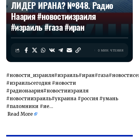
ЛИДЕР ИРАНА? №848. Радио
Наария #новостиизраиля
#израиль #газа #иран
0 МИН. ЧТЕНИЯ
#новости_израиля#израиль#иран#газа#новостисе
#израильсегодня #новости
#радионаария#новостиизраиля
#новостиизраиль#украина #россия #умань
#паломники #ие…
Read More
​