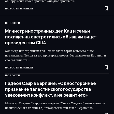
обнаружены своеобразные «паукообразные»…
НОВОСТИ ИЗРАИЛЯ
НОВОСТИ
Министр иностранных дел Кац и семьи
похищенных встретились с бывшим вице-
президентом США
Министр иностранных дел Кац поблагодарил бывшего вице-
президента Пенса за его приверженность безопасности Израиля и
его готовность…
НОВОСТИ ИЗРАИЛЯ
НОВОСТИ
Гидеон Саар в Берлине: «Одностороннее
признание палестинского государства
увековечит конфликт, а не решит его»
Министр Гидеон Саар, глава партии "Тиква Хадаша", член военно-
политического кабинета, находится в эти дни в Германии…