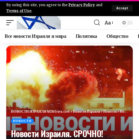
By using this site, you agree to the
Privacy Policy
and
Accept
Terms of Use
.
Aa
Все новости Израиля и мира
Политика
Общество
НОВОСТИ ИЗРАИЛЯ NEWSisra.com
>
Новости Израиля
>
Новости
>
Новости Израиля. СРОЧНО! ИЗРАИЛЬ РАЗНЁС ЙЕМЕН. №844. Радио Наария. #новостиизраиля #сирия #израиль
НОВОСТИ
Новости Израиля. СРОЧНО!