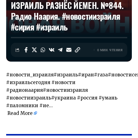
ИЗРАИЛЬ РАЗНЁС ЙЕМЕН. №844.
Радио Наария. #новостиизраиля
#сирия #израиль
0 МИН. ЧТЕНИЯ
#новости_израиля#израиль#иран#газа#новостисе
#израильсегодня #новости
#радионаария#новостиизраиля
#новостиизраиль#украина #россия #умань
#паломники #ие…
Read More
​