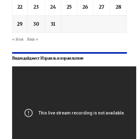
22
23
24
25
26
27
28
29
30
31
« Ноя
Янв »
Видеодайджест Израиль и израильтяне