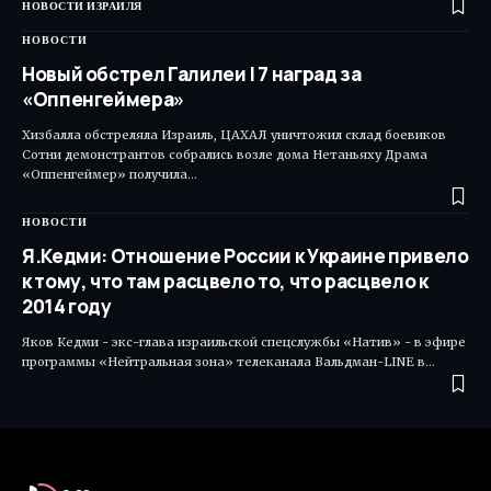
НОВОСТИ ИЗРАИЛЯ
НОВОСТИ
Новый обстрел Галилеи | 7 наград за
«Оппенгеймера»
Хизбалла обстреляла Израиль, ЦАХАЛ уничтожил склад боевиков
Сотни демонстрантов собрались возле дома Нетаньяху Драма
«Оппенгеймер» получила…
НОВОСТИ
Я.Кедми: Отношение России к Украине привело
к тому, что там расцвело то, что расцвело к
2014 году
Яков Кедми - экс-глава израильской спецслужбы «Натив» - в эфире
программы «Нейтральная зона» телеканала Вальдман-LINE в…