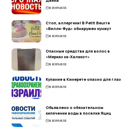
Даяна
В ИЗРАИЛЕ
Стоп, аллергики! В Petit Beurre
«Вилли-Фуд» обнаружен кунжут
В ИЗРАИЛЕ
Опасные средства для волос в
«Мерказ ха-Халакот»
В ИЗРАИЛЕ
Купание в Кинерете опасно для глаз
В ИЗРАИЛЕ
Объявлено о обязательном
кипячении воды в поселке Яциц
В ИЗРАИЛЕ