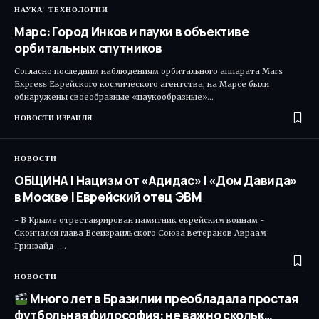
НАУКА
ТЕХНОЛОГИИ
Марс: Город Инков и пауки в объективе
орбитальных спутников
Согласно последним наблюдениям орбитального аппарата Mars
Express Еврейского космического агентства, на Марсе были
обнаружены своеобразные «паукообразные»…
НОВОСТИ ИЗРАИЛЯ
НОВОСТИ
ОБЩИНА | Нацизм от «Адидас» | «Дом Давида»
в Москве | Еврейский отец ЭВМ
- В Крыме отреставрирован памятник еврейским воинам -
Скончался глава Всеизраильского Союза ветеранов Авраам
Гринзайд -…
НОВОСТИ
Много лет в Бразилии преобладала простая
футбольная философия: не важно скольк…