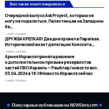
Вам также может понравиться
Очередной выпуск Ask Project, которым не
могу не поделиться. Палестинцев на Западном
бе…
1 МИН. ЧТЕНИЯ
ДРУЖБА КРЕПКАЯ! Два дня провел в Парагвае.
Исторический визит делегации Кнессета …
3 МИН. ЧТЕНИЯ
Армия Израиля приняла решение
о дополнительном призыве резервистов
частей ПВО Израиль — Рамблер/новости вкл .
03.04.2024 в 18:18​Новости Израиля сейчас
0 МИН. ЧТЕНИЯ
Популярные публикации на NEWSisra.com