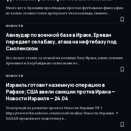
Много лет в Бразилии преобладала простая футбольная философия:
не важно сколько голов пропускает твоя команда, главное…
НОВОСТИ
Авиаудар по военной базе в Ираке, Ереван
передает села Баку, атака на нефтебазу под
Смоленском
Кто может стоять за атакой на военную базу Ирака, какие условия
Армениея и Азербайджан согласовали во…
НОВОСТИ
Израиль готовит наземную операцию в
Рафахе; США ввели санкции против Ирана —
Новости Израиля — 24.04
Пожертвуй на развитие проекта Новости Израиля ТВ 7:
https://www.tv7israelnews.com/novosti-izrailya/ Новости Израиля:
ЦАХАЛ продолжает подготовку к…