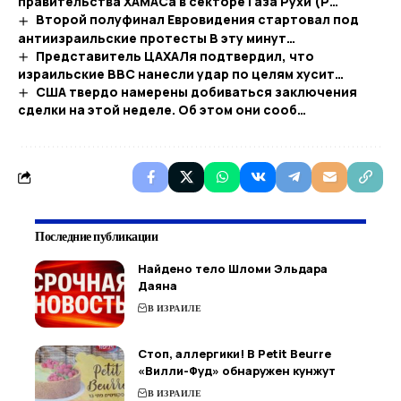
правительства ХАМАСа в секторе Газа Рухи (Р…
Второй полуфинал Евровидения стартовал под
антиизраильские протесты В эту минут…
Представитель ЦАХАЛя подтвердил, что
израильские ВВС нанесли удар по целям хусит…
США твердо намерены добиваться заключения
сделки на этой неделе. Об этом они сооб…
Последние публикации
Найдено тело Шломи Эльдара
Даяна
В ИЗРАИЛЕ
Стоп, аллергики! В Petit Beurre
«Вилли-Фуд» обнаружен кунжут
В ИЗРАИЛЕ