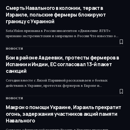
Смерть Навального в колонии, теракт в
Израиле, польские фермеры блокируют
границу с Украиной
Sota.Vision признана в России иноагентом «Движение ЛГБТ»
признано экстремистским и запрещено в России Что известно о…
НОВОСТИ
Бои в районе Авдеевки, протесты фермеров в
Испании и Индии, ЕС согласовал 13-й пакет
санкций
Сегодня вместе с Лизой Паршиной рассказываем о боевых
действиях в Украине, протестах фермеров в Европе и…
НОВОСТИ
Макрон о помощи Украине, Израиль прекратит
огонь, задержания участников акций памяти
Навального
Согласно официальной позиции России, в Украине проходит