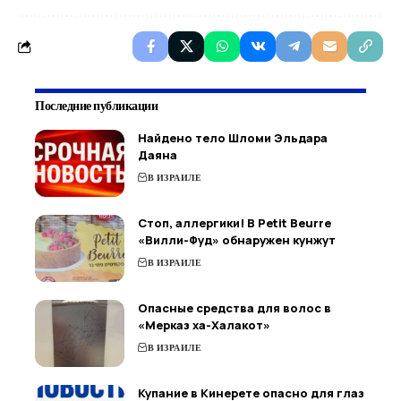
Последние публикации
Найдено тело Шломи Эльдара
Даяна
В ИЗРАИЛЕ
Стоп, аллергики! В Petit Beurre
«Вилли-Фуд» обнаружен кунжут
В ИЗРАИЛЕ
Опасные средства для волос в
«Мерказ ха-Халакот»
В ИЗРАИЛЕ
Купание в Кинерете опасно для глаз