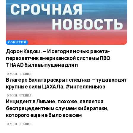
СОБЫТИЯ
Дорон Кадош: — И сегодня ночью ракета-
перехватчик американской системы ПВО
THAAD была выпущена для п
0 МИН. ЧТЕНИЯ
В лагере Балата раскрыт спецназ — туда входят
крупные силы ЦАХАЛа. #интеллиньюз
0 МИН. ЧТЕНИЯ
Инцидент в Ливане, похоже, является
беспрецедентным случаем кибератаки,
которого еще не было во всем
0 МИН. ЧТЕНИЯ