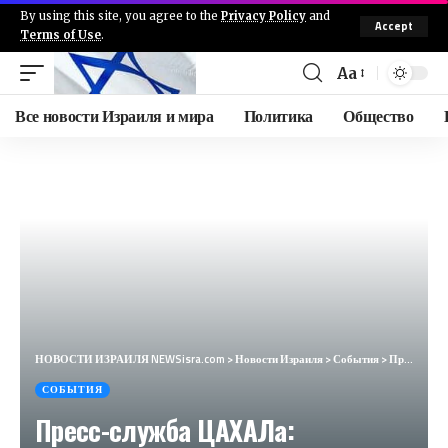
By using this site, you agree to the
Privacy Policy
and
Accept
Terms of Use
.
Aa
Все новости Израиля и мира
Политика
Общество
НОВОСТИ ИЗРАИЛЯ NEWSisra.com
>
Новости Израиля
>
События
>
Пресс-служба ЦАХАЛа: Задержано около 50 разыскиваемых, проведены обыски в двух домах террористов, ко
СОБЫТИЯ
Пресс-служба ЦАХАЛа: