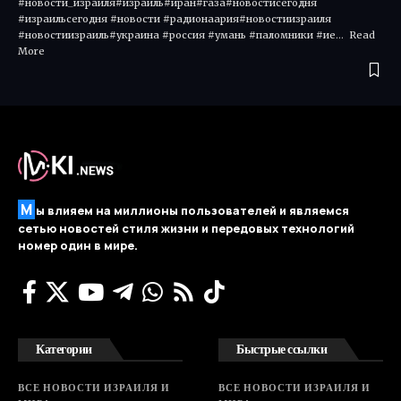
#новости_израиля#израиль#иран#газа#новостисегодня
#израильсегодня #новости #радионаария#новостиизраиля
#новостиизраиль#украина #россия #умань #паломники #ие... Read
More ​
М
ы влияем на миллионы пользователей и являемся
сетью новостей стиля жизни и передовых технологий
номер один в мире.
Категории
Быстрые ссылки
ВСЕ НОВОСТИ ИЗРАИЛЯ И
ВСЕ НОВОСТИ ИЗРАИЛЯ И