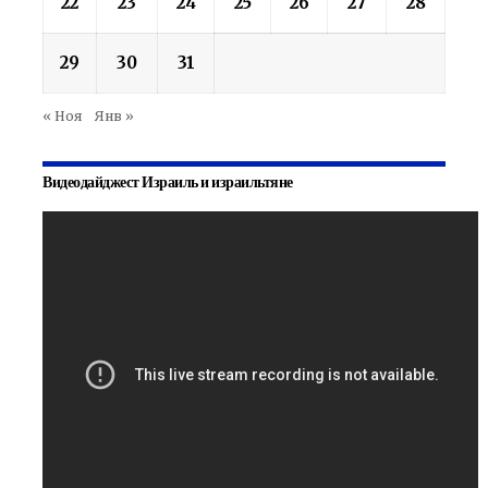
22
23
24
25
26
27
28
29
30
31
« Ноя
Янв »
Видеодайджест Израиль и израильтяне