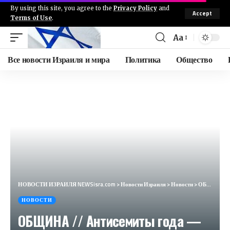
By using this site, you agree to the
Privacy Policy
and
Accept
Terms of Use
.
Aa
Все новости Израиля и мира
Политика
Общество
НОВОСТИ ИЗРАИЛЯ NEWSisra.com
>
Новости Израиля
>
Новости
>
ОБЩИНА // Антисемиты года — 2024 | Нападение на евреев в Европе | Синагога в Рассказовке
НОВОСТИ
ОБЩИНА // Антисемиты года —