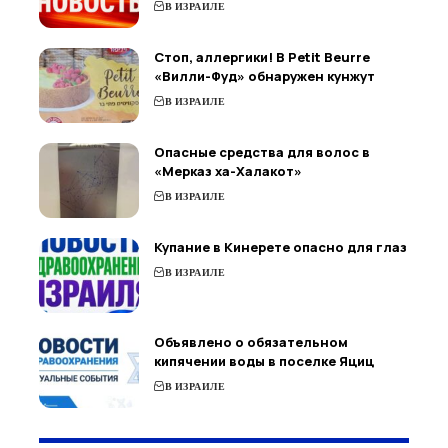
В ИЗРАИЛЕ
Стоп, аллергики! В Petit Beurre
«Вилли-Фуд» обнаружен кунжут
В ИЗРАИЛЕ
Опасные средства для волос в
«Мерказ ха-Халакот»
В ИЗРАИЛЕ
Купание в Кинерете опасно для глаз
В ИЗРАИЛЕ
Объявлено о обязательном
кипячении воды в поселке Яциц
В ИЗРАИЛЕ