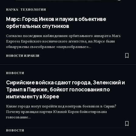
НАУКА
ТЕХНОЛОГИИ
Марс: Город Инков и пауки в объективе
орбитальных спутников
Согласно последним наблюдениям орбитального аппарата Mars
Express Еврейского космического агентства, на Марсе были
обнаружены своеобразные «паукообразные»…
НОВОСТИ ИЗРАИЛЯ
НОВОСТИ
Сирийские войска сдают города, Зеленский и
Трамп в Париже, бойкот голосования по
импичменту в Корее
Какие города могут перейти под контроль боевиков в Сирии?
Почему правящая партия Южной Кореи бойкотировала
голосование…
НОВОСТИ