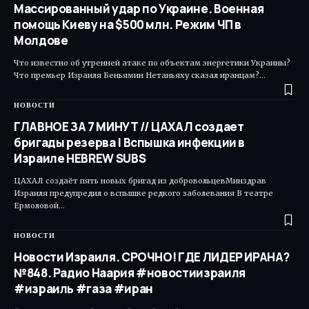
Массированный удар по Украине. Военная
помощь Киеву на $500 млн. Режим ЧП в
Молдове
Что известно об утренней атаке по объектам энергетики Украины?
Что премьер Израиля Беньямин Нетаньяху сказал иранцам?…
НОВОСТИ
ГЛАВНОЕ ЗА 7 МИНУТ // ЦАХАЛ создает
бригады резерва | Вспышка инфекции в
Израиле HEBREW SUBS
ЦАХАЛ создаёт пять новых бригад из добровольцевМинздрав
Израиля предупредил о вспышке редкого заболевания В театре
Ермоловой…
НОВОСТИ
Новости Израиля. СРОЧНО! ГДЕ ЛИДЕР ИРАНА?
№848. Радио Наария #новостиизраиля
#израиль #газа #иран