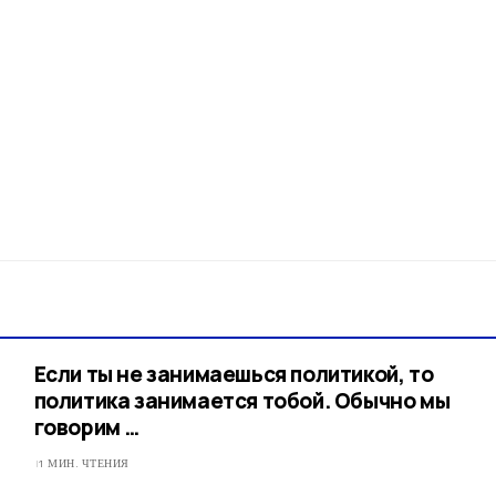
Если ты не занимаешься политикой, то
политика занимается тобой. Обычно мы
говорим …​
1 МИН. ЧТЕНИЯ