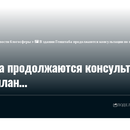
вости блогосферы
>
🖼 В здании Генштаба продолжаются консультации по 
ба продолжаются консульт
план…
ПОДЕ