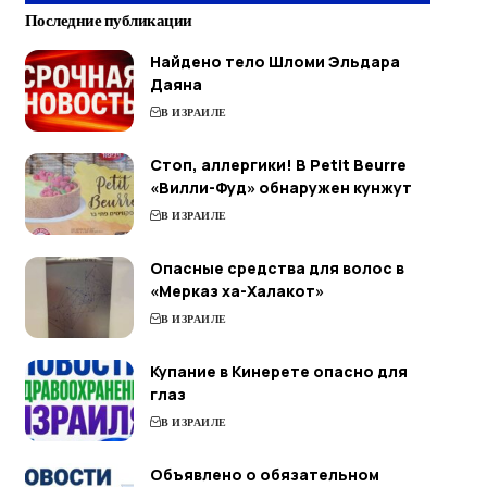
Последние публикации
Найдено тело Шломи Эльдара
Даяна
В ИЗРАИЛЕ
Стоп, аллергики! В Petit Beurre
«Вилли-Фуд» обнаружен кунжут
В ИЗРАИЛЕ
Опасные средства для волос в
«Мерказ ха-Халакот»
В ИЗРАИЛЕ
Купание в Кинерете опасно для
глаз
В ИЗРАИЛЕ
Объявлено о обязательном