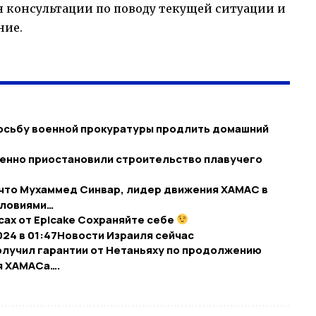
 консультации по поводу текущей ситуации и
ние.
осьбу военной прокуратуры продлить домашний
менно приостановили строительство плавучего
, что Мухаммед Синвар, лидер движения ХАМАС в
словиями…
сах от Epicake Сохраняйте себе
024 в 01:47​Новости Израиля сейчас
получил гарантии от Нетаньяху по продолжению
я ХАМАСа….