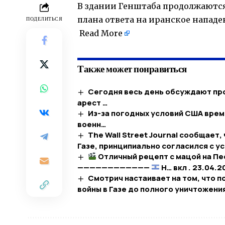
В здании Генштаба продолжаются
плана ответа на иранское нападе
ПОДЕЛИТЬСЯ
​
Read More
Также может понравиться
Сегодня весь день обсуждают пр
арест …
Из-за погодных условий США вре
военн…
The Wall Street Journal сообщает
Газе, принципиально согласился с у
Отличный рецепт с мацой на Пе
————————————
Н… вкл . 23.04.2
Смотрич настаивает на том, что 
войны в Газе до полного уничтожени