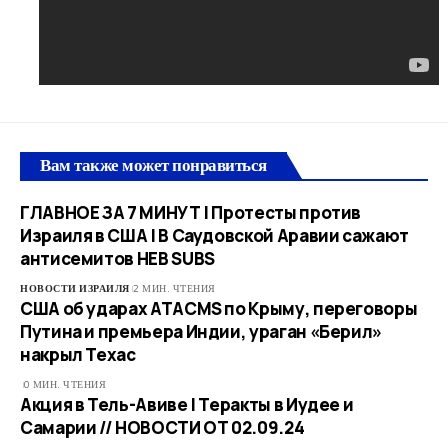
Вам также может понравиться
ГЛАВНОЕ ЗА 7 МИНУТ | Протесты против
Израиля в США | В Саудовской Аравии сажают
антисемитов HEB SUBS
НОВОСТИ ИЗРАИЛЯ
2 МИН. ЧТЕНИЯ
США об ударах ATACMS по Крыму, переговоры
Путина и премьера Индии, ураган «Берил»
накрыл Техас
0 МИН. ЧТЕНИЯ
Акция в Тель-Авиве | Теракты в Иудее и
Самарии // НОВОСТИ ОТ 02.09.24