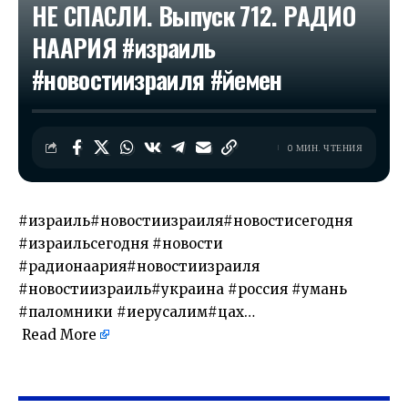
НЕ СПАСЛИ. Выпуск 712. РАДИО
НААРИЯ #израиль
#новостиизраиля #йемен
0 МИН. ЧТЕНИЯ
#израиль#новостиизраиля#новостисегодня
#израильсегодня #новости
#радионаария#новостиизраиля
#новостиизраиль#украина #россия #умань
#паломники #иерусалим#цах…
Read More
​