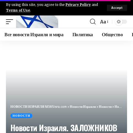
By using this site, you agree to the
Privacy Policy
and
Accept
Terms of Use
.
Aa
Все новости Израиля и мира
Политика
Общество
НОВОСТИ ИЗРАИЛЯ NEWSisra.com
>
Новости Израиля
>
Новости
>
Новости Израиля. ЗАЛОЖНИКОВ НЕ СПАСЛИ. Выпуск 712. РАДИО НААРИЯ #израиль #новостиизраиля #йемен
НОВОСТИ
Новости Израиля. ЗАЛОЖНИКОВ