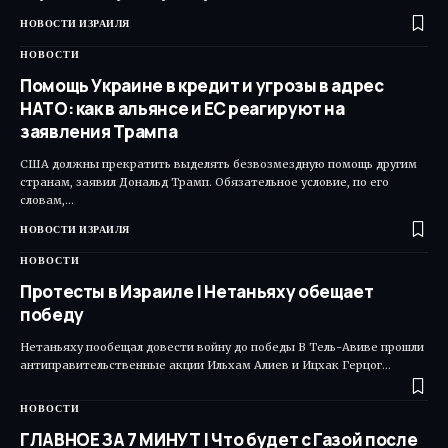
НОВОСТИ ИЗРАИЛЯ
НОВОСТИ
Помощь Украине в кредит и угрозы в адрес
НАТО: как в альянсе и ЕС реагируют на
заявления Трампа
США должны прекратить выделять безвозмездную помощь другим
странам, заявил Дональд Трамп. Обязательное условие, по его
словам,…
НОВОСТИ ИЗРАИЛЯ
НОВОСТИ
Протесты в Израиле | Нетаньяху обещает
победу
Нетаньяху пообещал довести войну до победы В Тель-Авиве прошли
антиправительственные акции Ильхам Алиев и Ицхак Герцог…
НОВОСТИ
ГЛАВНОЕ ЗА 7 МИНУТ | Что будет с Газой после