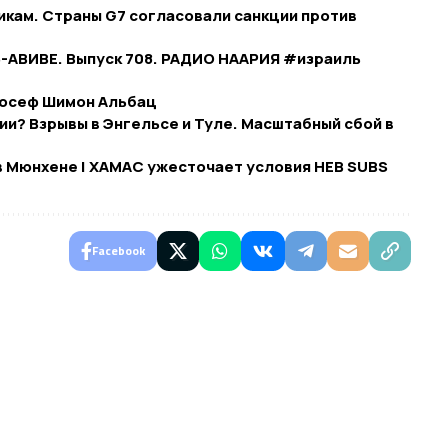
кам. Страны G7 согласовали санкции против
Ь-АВИВЕ. Выпуск 708. РАДИО НААРИЯ #израиль
Йосеф Шимон Альбац
ии? Взрывы в Энгельсе и Туле. Масштабный сбой в
в Мюнхене | ХАМАС ужесточает условия HEB SUBS
Facebook