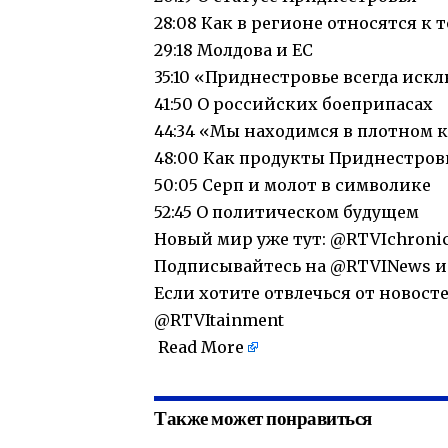
28:08 Как в регионе относятся к 
29:18 Молдова и ЕС
35:10 «Приднестровье всегда иск
41:50 О российских боеприпасах
44:34 «Мы находимся в плотном 
48:00 Как продукты Приднестров
50:05 Серп и молот в символике
52:45 О политическом будущем
Новый мир уже тут: @RTVIchronic
Подписывайтесь на @RTVINews и 
Если хотите отвлечься от новост
@RTVItainment
​
Read More
Также может понравиться