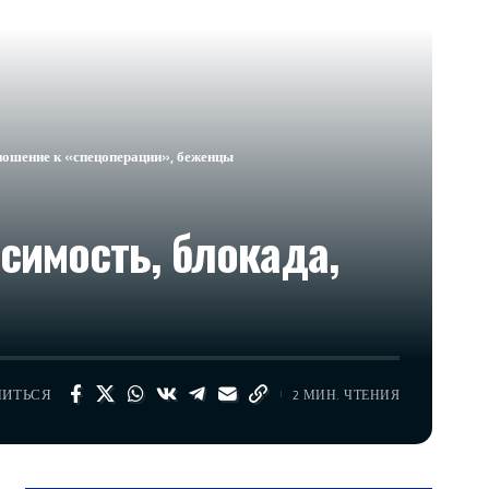
тношение к «спецоперации», беженцы
симость, блокада,
ЛИТЬСЯ
2 МИН. ЧТЕНИЯ