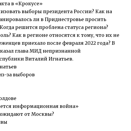
акта в «Крокусе»
низовать выборы президента России? Как на
ланировалось ли в Приднестровье просить
 Когда решится проблема статуса региона?
ль? Как в регионе относятся к тому, что их не
еженцев приехало после февраля 2022 года? В
сказал глава МИД непризнанной
спублики Виталий Игнатьев.
натьев
из-за выборов
олдове
едется информационная война»
е ожидают от Москвы?
овы