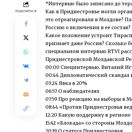
*Интервью было записано до тер
Как в Приднестровье могли орга
ПОДЕЛИТЬСЯ
это отреагировали в Молдове? П
Россию о включении в ее состав?
Какое положение устроит Тираспо
признает даже Россия? Сколько б
специальном интервью RTVI рас
Приднестровской Молдавской Ре
00:00 Специнтервью. Виталий Иг
00:44 Дипломатический скандал 
03:24 Явка в 20%
06:57 О наблюдателях
07:59 Про реакцию на выборы в М
08:44 «Против Приднестровья в
12:20 Какую поддержку в регион
15:42 «Блокада» со стороны Молд
20:19 О статусе Приднестровья