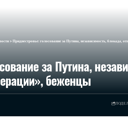
вости
>
Приднестровье: голосование за Путина, независимость, блокада, о
сование за Путина, незави
перации», беженцы
ПОДЕ