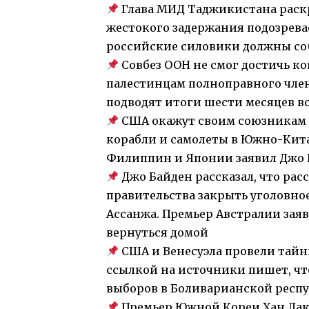
Глава МИД Таджикистана раскр
жестокого задержания подозревае
российские силовики должны со
Совбез ООН не смог достичь ко
палестинцам полноправного член
подводят итоги шести месяцев 
США окажут своим союзникам в
корабли и самолеты в Южно-Кита
Филиппин и Японии заявил Джо 
Джо Байден рассказал, что рас
правительства закрыть уголовно
Ассанжа. Премьер Австралии заяв
вернуться домой
США и Венесуэла провели тайн
ссылкой на источники пишет, чт
выборов в Боливарианской респ
Премьер Южной Кореи Хан Дак 