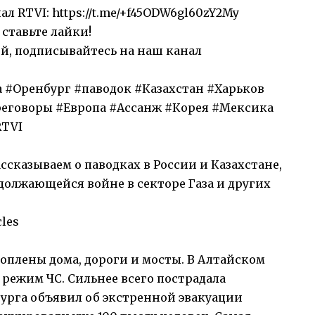
л RTVI: https://t.me/+f45ODW6gl60zY2My
ставьте лайки!
ей, подписывайтесь на наш канал
а #Оренбург #паводок #Казахстан #Харьков
еговоры #Европа #Ассанж #Корея #Мексика
RTVI
ассказываем о паводках в России и Казахстане,
должающейся войне в секторе Газа и других
les
оплены дома, дороги и мосты. В Алтайском
 режим ЧС. Сильнее всего пострадала
бурга объявил об экстренной эвакуации