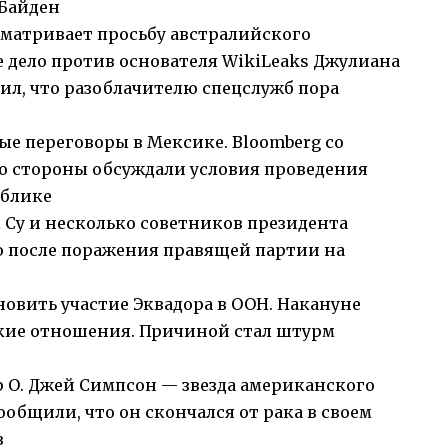
Байден
сматривает просьбу австралийского
е дело против основателя WikiLeaks Джулиана
ил, что разоблачителю спецслужб пора
ые переговоры в Мексике. Bloomberg со
о стороны обсуждали условия проведения
ублике
Су и несколько советников президента
ло после поражения правящей партии на
овить участие Эквадора в ООН. Накануне
кие отношения. Причиной стал штурм
ер О. Джей Симпсон — звезда американского
ообщили, что он скончался от рака в своем
в