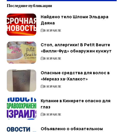
Последние публикации
Найдено тело Шломи Эльдара
Даяна
В ИЗРАИЛЕ
Стоп, аллергики! В Petit Beurre
«Вилли-Фуд» обнаружен кунжут
В ИЗРАИЛЕ
Опасные средства для волос в
«Мерказ ха-Халакот»
В ИЗРАИЛЕ
Купание в Кинерете опасно для
глаз
В ИЗРАИЛЕ
Объявлено о обязательном