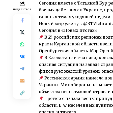
Сегодня вместе с Татьяной Бур ра
боевых действиях в Украине, про
ПОДЕЛИТЬСЯ
главных темах уходящей недели
Новый мир уже тут: @RTVIchronic
Сегодня в «Новых итогах»:
В 25 российских регионах подт
крае и Курганской области ввели
Оренбургская область. Мэр Орен
В Казахстане из-за паводков эв
опасная ситуация на западе стра
фиксирует желтый уровень опас
Российская армия нанесла нов
Украины. Минобороны называет 
объектам нефтегазовой отрасли 
Третью с начала весны принуд
области. В 47 населенных пунктах
опасно, и тяжело