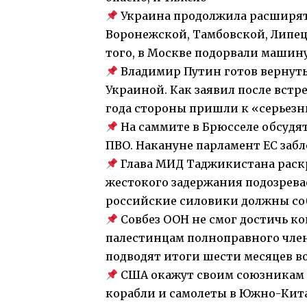
Украина продолжила расширять
Воронежской, Тамбовской, Липец
того, в Москве подорвали машин
Владимир Путин готов вернуть
Украиной. Как заявил после встр
года стороны пришли к «серьез
На саммите в Брюсселе обсудя
ПВО. Накануне парламент ЕС заб
Глава МИД Таджикистана раскр
жестокого задержания подозревае
российские силовики должны со
Совбез ООН не смог достичь ко
палестинцам полноправного член
подводят итоги шести месяцев 
США окажут своим союзникам в
корабли и самолеты в Южно-Кита