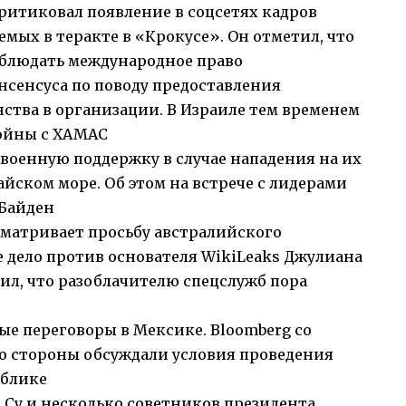
итиковал появление в соцсетях кадров
мых в теракте в «Крокусе». Он отметил, что
блюдать международное право
нсенсуса по поводу предоставления
ства в организации. В Израиле тем временем
войны с ХАМАС
оенную поддержку в случае нападения на их
йском море. Об этом на встрече с лидерами
Байден
сматривает просьбу австралийского
е дело против основателя WikiLeaks Джулиана
ил, что разоблачителю спецслужб пора
ые переговоры в Мексике. Bloomberg со
о стороны обсуждали условия проведения
ублике
Су и несколько советников президента