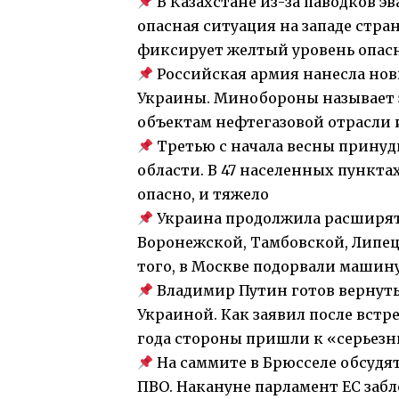
В Казахстане из-за паводков эв
опасная ситуация на западе стра
фиксирует желтый уровень опас
Российская армия нанесла нов
Украины. Минобороны называет 
объектам нефтегазовой отрасли 
Третью с начала весны принуд
области. В 47 населенных пунктах
опасно, и тяжело
Украина продолжила расширять
Воронежской, Тамбовской, Липец
того, в Москве подорвали машин
Владимир Путин готов вернуть
Украиной. Как заявил после встр
года стороны пришли к «серьез
На саммите в Брюсселе обсудя
ПВО. Накануне парламент ЕС заб