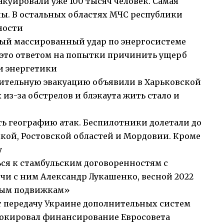
акуировали уже 100 тысяч человек. Самая
ны. В остальных областях МЧС республики
ности
ый массированный удар по энергосистеме
это ответом на попытки причинить ущерб
и энергетики
ительную эвакуацию объявили в Харьковской
 из-за обстрелов и блэкаута жить стало и
 географию атак. Беспилотники долетали до
кой, Ростовской областей и Мордовии. Кроме
у
ся к стамбульским договоренностям с
ечи с ним Александр Лукашенко, весной 2022
ным подвижкам»
т передачу Украине дополнительных систем
локировал финансирование Евросовета