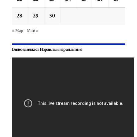
28
29
30
« Мар
Май »
Видеодайджест Израиль и израильтяне