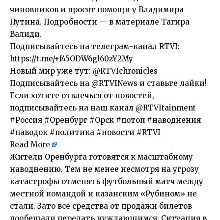
чиновников и просят помощи у Владимира
Путина. Подробности — в материале Тагира
Валиди.
Подписывайтесь на телеграм-канал RTVI:
https://t.me/+f45ODW6gl60zY2My
Новый мир уже тут: @RTVIchronicles
Подписывайтесь на @RTVINews и ставьте лайки!
Если хотите отвлечься от новостей,
подписывайтесь на наш канал @RTVItainment
#Россия #Оренбург #Орск #потоп #наводнения
#паводок #политика #новости #RTVI
Read More
​Жители Оренбурга готовятся к масштабному
наводнению. Тем не менее несмотря на угрозу
катастрофы отменять футбольный матч между
местной командой и казанским «Рубином» не
стали. Зато все средства от продажи билетов
пообещали передать нуждающимся. Ситуация в