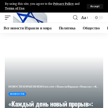
By using this site, you agree to the
Privacy Policy
and
Accept
Terms of Use
.
Aa
Все новости Израиля и мира
Политика
Общество
НОВОСТИ ИЗРАИЛЯ NEWSisra.com
>
Новости Израиля
>
Новости
>
«Каждый день новый прорыв»: как в Орске и Оренбурге справляются с масштабными наводнениями
НОВОСТИ
«Каждый день новый прорыв»: