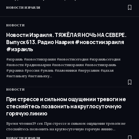
НОВОСТИ ИЗРАИЛЯ
НОВОСТИ
Новости Израиля. ТЯЖЁЛАЯ НОЧЬ НА СЕВЕРЕ.
Выпуск 613. Радио Наария #новостиизраиля
#израиль
#израиль #новостиизраиля #новостисегодня #израильсегодня
#новости #радионаария #новостиизраиля #новостиизраиль
#украина #россия #умань #паломники #иерусалим #цахал
#нетаньягу #нетаньяху…
НОВОСТИ
При стрессе и сильном ощущении тревоги не
стесняйтесь позвонить на круглосуточную
горячую линию
Время чтения:19 сек При стрессе и сильном ощущении тревоги не
стесняйтесь позвонить на круглосуточную горячую линию…
НОВОСТИ ИЗРАИЛЯ