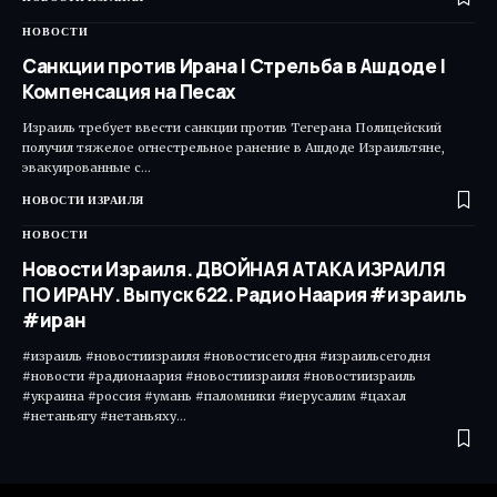
НОВОСТИ
Санкции против Ирана | Стрельба в Ашдоде |
Компенсация на Песах
Израиль требует ввести санкции против Тегерана Полицейский
получил тяжелое огнестрельное ранение в Ашдоде Израильтяне,
эвакуированные с…
НОВОСТИ ИЗРАИЛЯ
НОВОСТИ
Новости Израиля. ДВОЙНАЯ АТАКА ИЗРАИЛЯ
ПО ИРАНУ. Выпуск 622. Радио Наария #израиль
#иран
#израиль #новостиизраиля #новостисегодня #израильсегодня
#новости #радионаария #новостиизраиля #новостиизраиль
#украина #россия #умань #паломники #иерусалим #цахал
#нетаньягу #нетаньяху…