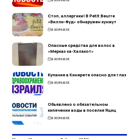
В ИЗРАИЛЕ
Стоп, аллергики! В Petit Beurre
«Вилли-Фуд» обнаружен кунжут
В ИЗРАИЛЕ
Опасные средства для волос в
«Мерказ ха-Халакот»
В ИЗРАИЛЕ
Купание в Кинерете опасно для глаз
В ИЗРАИЛЕ
Объявлено о обязательном
кипячении воды в поселке Яциц
В ИЗРАИЛЕ