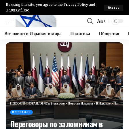
By using this site, you agree to the
Privacy Policy
and
Accept
Terms of Use
.
Aa
Все новости Израиля и мира
Политика
Общество
НОВОСТИ ИЗРАИЛЯ NEWSisra.com
>
Новости Израиля
>
В Израиле
>
Переговоры по заложникам в Дохе продолжатся завтра
В ИЗРАИЛЕ
Переговоры по заложникам в