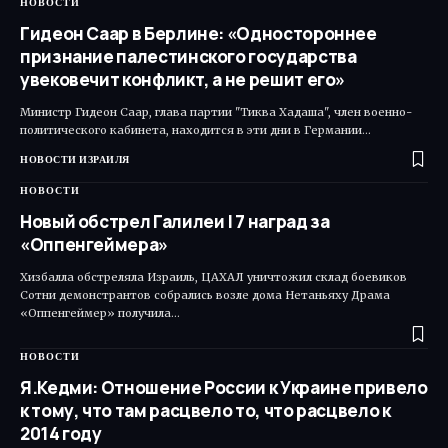
НОВОСТИ
Гидеон Саар в Берлине: «Одностороннее
признание палестинского государства
увековечит конфликт, а не решит его»
Министр Гидеон Саар, глава партии "Тиква Хадаша", член военно-
политического кабинета, находится в эти дни в Германии…
НОВОСТИ ИЗРАИЛЯ
НОВОСТИ
Новый обстрел Галилеи | 7 наград за
«Оппенгеймера»
Хизбалла обстреляла Израиль, ЦАХАЛ уничтожил склад боевиков
Сотни демонстрантов собрались возле дома Нетаньяху Драма
«Оппенгеймер» получила…
НОВОСТИ
Я.Кедми: Отношение России к Украине привело
к тому, что там расцвело то, что расцвело к
2014 году