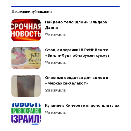
Последние публикации
Найдено тело Шломи Эльдара
Даяна
В ИЗРАИЛЕ
Стоп, аллергики! В Petit Beurre
«Вилли-Фуд» обнаружен кунжут
В ИЗРАИЛЕ
Опасные средства для волос в
«Мерказ ха-Халакот»
В ИЗРАИЛЕ
Купание в Кинерете опасно для глаз
В ИЗРАИЛЕ