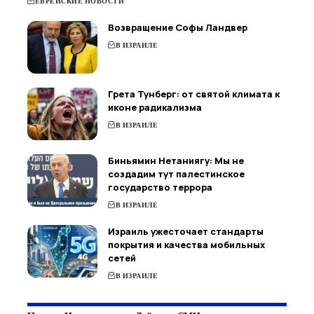
ЕВРЕЙСКИЕ НОВОСТИ
Возвращение Софы Ландвер
В ИЗРАИЛЕ
Грета Тунберг: от святой климата к
иконе радикализма
В ИЗРАИЛЕ
Биньямин Нетаниягу: Мы не
создадим тут палестинское
государство террора
В ИЗРАИЛЕ
Израиль ужесточает стандарты
покрытия и качества мобильных
сетей
В ИЗРАИЛЕ