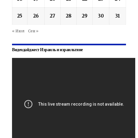
25
26
27
28
29
30
31
« Июл
Сен »
Видеодайджест Израиль и израильтяне