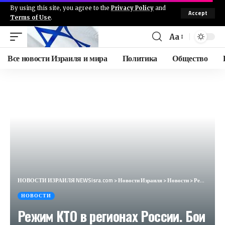
By using this site, you agree to the
Privacy Policy
and
Accept
Terms of Use
.
Aa
Все новости Израиля и мира
Политика
Общество
НОВОСТИ ИЗРАИЛЯ NEWSisra.com
>
Новости Израиля
>
Новости
>
Режим КТО в регионах России. Бои под Курском. Мадуро в суде. ЦАХАЛ ударил по командному центру ХАМАС
НОВОСТИ
Режим КТО в регионах России. Бои