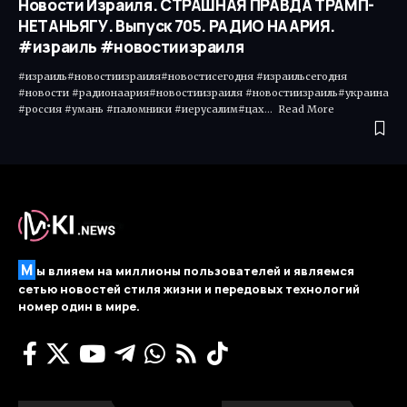
Новости Израиля. СТРАШНАЯ ПРАВДА ТРАМП-
НЕТАНЬЯГУ. Выпуск 705. РАДИО НААРИЯ.
#израиль #новостиизраиля
#израиль#новостиизраиля#новостисегодня #израильсегодня
#новости #радионаария#новостиизраиля #новостиизраиль#украина
#россия #умань #паломники #иерусалим#цах... Read More ​
М
ы влияем на миллионы пользователей и являемся
сетью новостей стиля жизни и передовых технологий
номер один в мире.