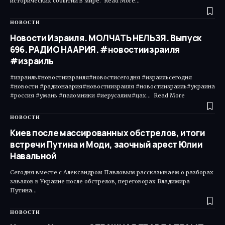
исторических событий в мире. Read More…
НОВОСТИ
Новости Израиля. МОЛЧАТЬ НЕЛЬЗЯ. Выпуск
696. РАДИО НААРИЯ. #новостиизраиля
#израиль
#израиль#новостиизраиля#новостисегодня #израильсегодня
#новости #радионаария#новостиизраиля #новостиизраиль#украина
#россия #умань #паломники #иерусалим#цах... Read More ​
НОВОСТИ
Киев после массированных обстрелов, итоги
встречи Путина и Моди, заочный арест Юлии
Навальной
Сегодня вместе с Александром Павловым рассказываем о разборах
завалов в Украине после обстрелов, переговорах Владимира
Путина…
НОВОСТИ