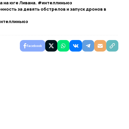
а на юге Ливана. #интеллиньюз
нность за девять обстрелов и запуск дронов в
#интеллиньюз
Facebook