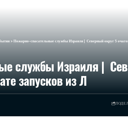
бытия
>
Пожарно-спасательные службы Израиля | Северный округ 5 очагов 
ые службы Израиля | Севе
ате запусков из Л
ПОДЕ