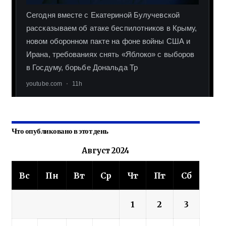
Что опубликовано в этот день
Август 2024
Вс
Пн
Вт
Ср
Чт
Пт
Сб
1
2
3