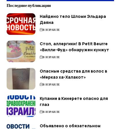
Последние публикации
Найдено тело Шломи Эльдара
Даяна
В ИЗРАИЛЕ
Стоп, аллергики! В Petit Beurre
«Вилли-Фуд» обнаружен кунжут
В ИЗРАИЛЕ
Опасные средства для волос в
«Мерказ ха-Халакот»
В ИЗРАИЛЕ
Купание в Кинерете опасно для
глаз
В ИЗРАИЛЕ
Объявлено о обязательном