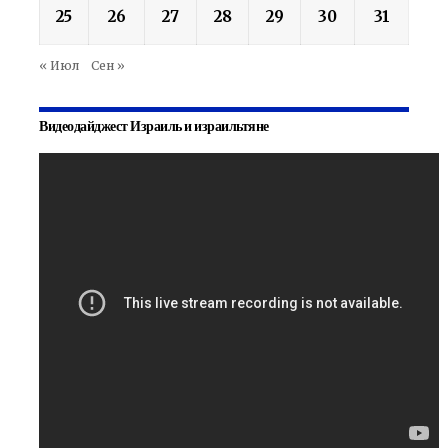
25
26
27
28
29
30
31
« Июл
Сен »
Видеодайджест Израиль и израильтяне