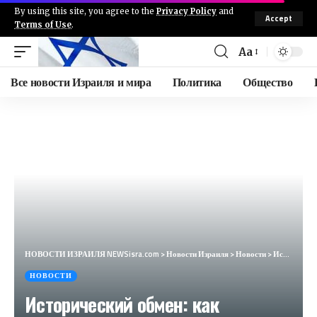
By using this site, you agree to the
Privacy Policy
and
Accept
Terms of Use
.
Aa
Все новости Израиля и мира
Политика
Общество
НОВОСТИ ИЗРАИЛЯ NEWSisra.com
>
Новости Израиля
>
Новости
>
Исторический обмен: как освободили Яшина, Гершковича, Кара-Мурзу и других
НОВОСТИ
Исторический обмен: как