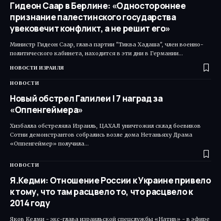
Гидеон Саар в Берлине: «Одностороннее
признание палестинского государства
увековечит конфликт, а не решит его»
Министр Гидеон Саар, глава партии "Тиква Хадаша", член военно-
политического кабинета, находится в эти дни в Германии…
НОВОСТИ ИЗРАИЛЯ
НОВОСТИ
Новый обстрел Галилеи | 7 наград за
«Оппенгеймера»
Хизбалла обстреляла Израиль, ЦАХАЛ уничтожил склад боевиков
Сотни демонстрантов собрались возле дома Нетаньяху Драма
«Оппенгеймер» получила…
НОВОСТИ
Я.Кедми: Отношение России к Украине привело
к тому, что там расцвело то, что расцвело к
2014 году
Яков Кедми - экс-глава израильской спецслужбы «Натив» - в эфире