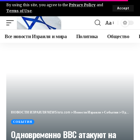
By using this site, you agree to the
Privacy Policy
and
Accept
Terms of Use
.
Aa
Все новости Израиля и мира
Политика
Общество
НОВОСТИ ИЗРАИЛЯ NEWSisra.com
>
Новости Израиля
>
События
>
Одновременно ВВС атакуют на юге лагеря Нусейрат в центральной части сектора Газа. #интеллиньюз
СОБЫТИЯ
Одновременно ВВС атакуют на