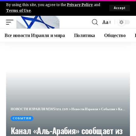
By using this site, you agree to the
Privacy Policy
and
Accept
Terms of Use
.
Aa
Все новости Израиля и мира
Политика
Общество
НОВОСТИ ИЗРАИЛЯ NEWSisra.com
>
Новости Израиля
>
События
>
Канал «Аль-Арабия» сообщает из своих источников, что в результате атаки на школу в центре города Газ
СОБЫТИЯ
Канал «Аль-Арабия» сообщает из