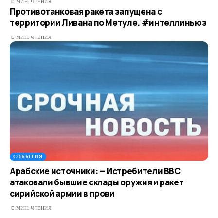
0 МИН. ЧТЕНИЯ
Противотанковая ракета запущена с
территории Ливана по Метуле. #интеллиньюз​
0 МИН. ЧТЕНИЯ
СОБЫТИЯ
Арабские источники: — Истребители ВВС
атаковали бывшие склады оружия и ракет
сирийской армии в прови
0 МИН. ЧТЕНИЯ