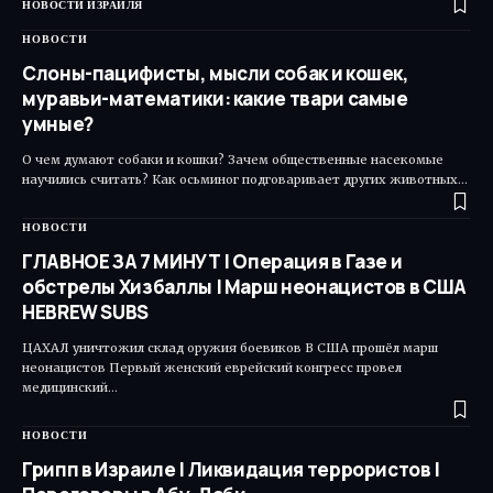
НОВОСТИ ИЗРАИЛЯ
НОВОСТИ
Слоны-пацифисты, мысли собак и кошек,
муравьи-математики: какие твари самые
умные?
О чем думают собаки и кошки? Зачем общественные насекомые
научились считать? Как осьминог подговаривает других животных…
НОВОСТИ
ГЛАВНОЕ ЗА 7 МИНУТ | Операция в Газе и
обстрелы Хизбаллы | Марш неонацистов в США
HEBREW SUBS
ЦАХАЛ уничтожил склад оружия боевиков В США прошёл марш
неонацистов Первый женский еврейский конгресс провел
медицинский…
НОВОСТИ
Грипп в Израиле | Ликвидация террористов |