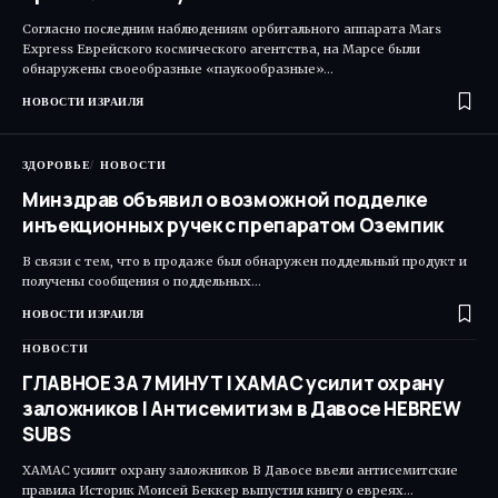
Согласно последним наблюдениям орбитального аппарата Mars
Express Еврейского космического агентства, на Марсе были
обнаружены своеобразные «паукообразные»…
НОВОСТИ ИЗРАИЛЯ
ЗДОРОВЬЕ
НОВОСТИ
Минздрав объявил о возможной подделке
инъекционных ручек с препаратом Оземпик
В связи с тем, что в продаже был обнаружен поддельный продукт и
получены сообщения о поддельных…
НОВОСТИ ИЗРАИЛЯ
НОВОСТИ
ГЛАВНОЕ ЗА 7 МИНУТ | ХАМАС усилит охрану
заложников | Антисемитизм в Давосе HEBREW
SUBS
ХАМАС усилит охрану заложников В Давосе ввели антисемитские
правила Историк Моисей Беккер выпустил книгу о евреях…