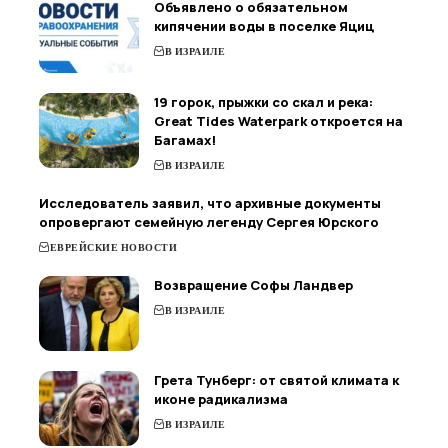
Объявлено о обязательном
кипячении воды в поселке Яциц
В ИЗРАИЛЕ
19 горок, прыжки со скал и река:
Great Tides Waterpark откроется на
Багамах!
В ИЗРАИЛЕ
Исследователь заявил, что архивные документы
опровергают семейную легенду Сергея Юрского
ЕВРЕЙСКИЕ НОВОСТИ
Возвращение Софы Ландвер
В ИЗРАИЛЕ
Грета Тунберг: от святой климата к
иконе радикализма
В ИЗРАИЛЕ