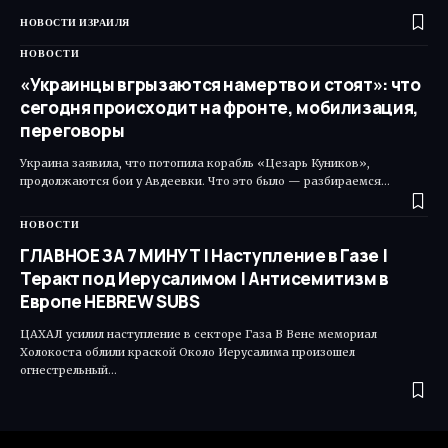
НОВОСТИ ИЗРАИЛЯ
НОВОСТИ
«Украинцы вгрызаются намертво и стоят»: что
сегодня происходит на фронте, мобилизация,
переговоры
Украина заявила, что потопила корабль «Цезарь Куников»,
продолжаются бои у Авдеевки. Что это было — разбираемся…
НОВОСТИ
ГЛАВНОЕ ЗА 7 МИНУТ | Наступление в Газе |
Теракт под Иерусалимом | Антисемитизм в
Европе HEBREW SUBS
ЦАХАЛ усилил наступление в секторе Газа В Вене мемориал
Холокоста облили краской Около Иерусалима произошел
огнестрельный…