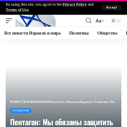
By using this site, you agree to the
Privacy Policy
and
Accept
Terms of Use
.
Aa
Все новости Израиля и мира
Политика
Общество
НОВОСТИ ИЗРАИЛЯ NEWSisra.com
>
Новости Израиля
>
События
>
Пентагон: Мы обязаны защитить Израиль, если на него нападут. — Мы развернули дополнительные военные
СОБЫТИЯ
Пентагон: Мы обязаны защитить