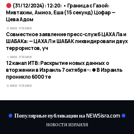
(31/12/2024): 12:20: • Граница с Газой:
Мивтахим, Амиоз, Еша (15 секунд) Цофар —
Цева Адом
0 МИН. ЧТЕНИЯ
Совместное заявление пресс-служб ЦАХАЛа и
ШАБАКа: — ЦАХАЛ и ШАБАК ликвидировали двух
террористов, уч
1 МИН. ЧТЕНИЯ
12 канал ИТВ: Раскрытие новых данных о
вторжении в Израиль 7 октября -: ⏺ В Израиль
проникло 6000 те
0 МИН. ЧТЕНИЯ
Популярные публикации на NEWSisra.com
НОВОСТИ ИЗРАИЛЯ