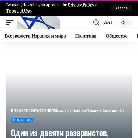
By using this site, you agree to the
Privacy Policy
and
Accept
Terms of Use
.
Aa
Все новости Израиля и мира
Политика
Общество
НОВОСТИ ИЗРАИЛЯ NEWSisra.com
>
Новости Израиля
>
События
>
Один из девяти резервистов, подозреваемых в жестоком обращении с террористом в Сде Тейман, — освобож
СОБЫТИЯ
Один из девяти резервистов,