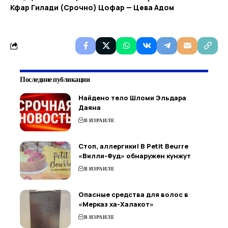
Кфар Гилади (Срочно) Цофар — Цева Адом
Последние публикации
Найдено тело Шломи Эльдара
Даяна
В ИЗРАИЛЕ
Стоп, аллергики! В Petit Beurre
«Вилли-Фуд» обнаружен кунжут
В ИЗРАИЛЕ
Опасные средства для волос в
«Мерказ ха-Халакот»
В ИЗРАИЛЕ