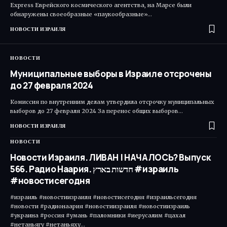
Express Еврейского космического агентства, на Марсе были
обнаружены своеобразные «паукообразные»…
НОВОСТИ ИЗРАИЛЯ
НОВОСТИ
Муниципальные выборы в Израиле отсрочены
до 27 февраля 2024
Комиссия по внутренним делам утвердила отсрочку муниципальных
выборов до 27 февраля 2024 За перенос общих выборов…
НОВОСТИ ИЗРАИЛЯ
НОВОСТИ
Новости Израиля. ЛИВАН | НАЧАЛОСЬ? Выпуск
566. Радио Наария. חדשות בארץ #израиль
#новостисегодня
#израиль #новостиизраиля #новостисегодня #израильсегодня
#новости #радионаария #новостиизраиля #новостиизраиль
#украина #россия #умань #паломники #иерусалим #цахал
#нетаньягу #нетаньяху…