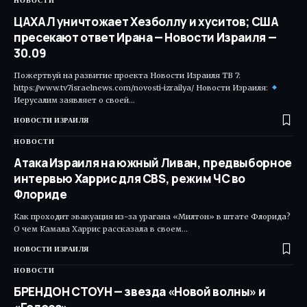
НОВОСТИ
ЦАХАЛ уничтожает Хезболлу и хуситов; США
пресекают ответ Ирана — Новости Израиля —
30.09
Пожертвуй на развитие проекта Новости Израиля ТВ 7:
https://www.tv7israelnews.com/novosti-izrailya/ Новости Израиля:
Иерусалим заявляет о своей…
НОВОСТИ ИЗРАИЛЯ
НОВОСТИ
Атака Израиля на южный Ливан, предвыборное
интервью Харрис для CBS, режим ЧС во
Флориде
Как проходит эвакуация из-за урагана «Милтон» в штате Флорида?
О чем Камала Харрис рассказала в своем…
НОВОСТИ ИЗРАИЛЯ
НОВОСТИ
БРЕНДОН СТОУН — звезда «Новой волны» и