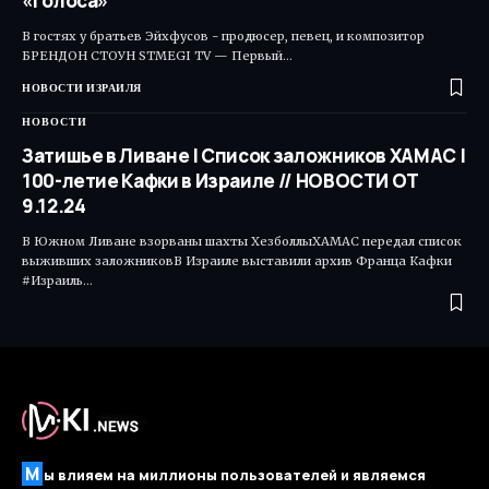
«Голоса»
В гостях у братьев Эйхфусов - продюсер, певец, и композитор
БРЕНДОН СТОУН STMEGI TV — Первый…
НОВОСТИ ИЗРАИЛЯ
НОВОСТИ
Затишье в Ливане | Список заложников ХАМАС |
100-летие Кафки в Израиле // НОВОСТИ ОТ
9.12.24
В Южном Ливане взорваны шахты ХезболлыХАМАС передал список
выживших заложниковВ Израиле выставили архив Франца Кафки
#Израиль…
М
ы влияем на миллионы пользователей и являемся