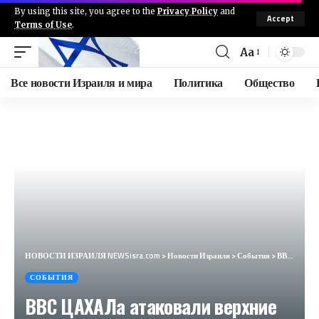
By using this site, you agree to the
Privacy Policy
and
Accept
Terms of Use
.
Aa
Все новости Израиля и мира
Политика
Общество
НОВОСТИ ИЗРАИЛЯ NEWSisra.com
>
Новости Израиля
>
События
>
ВВС ЦАХАЛа атаковали верхние этажи в высотном здании в Дир Эль-Балахе, центр сектора Газа. #интеллин
СОБЫТИЯ
ВВС ЦАХАЛа атаковали верхние