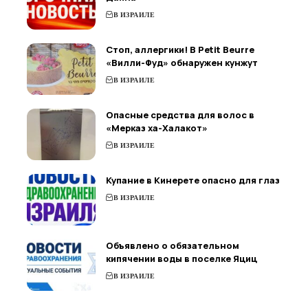
В ИЗРАИЛЕ
Стоп, аллергики! В Petit Beurre
«Вилли-Фуд» обнаружен кунжут
В ИЗРАИЛЕ
Опасные средства для волос в
«Мерказ ха-Халакот»
В ИЗРАИЛЕ
Купание в Кинерете опасно для глаз
В ИЗРАИЛЕ
Объявлено о обязательном
кипячении воды в поселке Яциц
В ИЗРАИЛЕ