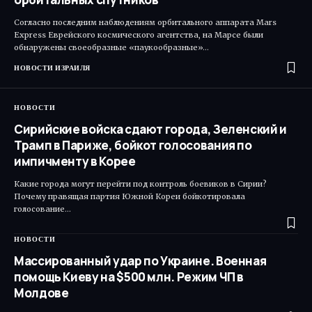
Согласно последним наблюдениям орбитального аппарата Mars
Express Еврейского космического агентства, на Марсе были
обнаружены своеобразные «паукообразные»…
НОВОСТИ ИЗРАИЛЯ
НОВОСТИ
Сирийские войска сдают города, Зеленский и
Трамп в Париже, бойкот голосования по
импичменту в Корее
Какие города могут перейти под контроль боевиков в Сирии?
Почему правящая партия Южной Кореи бойкотировала
голосование…
НОВОСТИ
Массированный удар по Украине. Военная
помощь Киеву на $500 млн. Режим ЧП в
Молдове