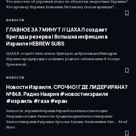
Что известно об утренней атаке по объектам энергетики Украины?
Что премьер Израиля Беньямин Нетаньяху сказал иранцам?…
НОВОСТИ
ГЛАВНОЕ ЗА 7 МИНУТ // ЦАХАЛ создает
бригады резерва | Вспышка инфекции в
Израиле HEBREW SUBS
ЦАХАЛ создаёт пять новых бригад из добровольцевМинздрав
Израиля предупредил о вспышке редкого заболевания В театре
Ермоловой…
НОВОСТИ
Новости Израиля. СРОЧНО! ГДЕ ЛИДЕР ИРАНА?
№848. Радио Наария #новостиизраиля
#израиль #газа #иран
#новости_израиля#израиль#иран#газа#новостисегодня
#израильсегодня #новости #радионаария#новостиизраиля
#новостиизраиль#украина #россия #умань #паломники #ие... Read
More ​