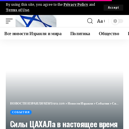
By using this site, you agree to the
Privacy Policy
and
Accept
Terms of Use
.
Aa
Все новости Израиля и мира
Политика
Общество
НОВОСТИ ИЗРАИЛЯ NEWSisra.com
>
Новости Израиля
>
События
>
Силы ЦАХАЛа в настоящее время действуют в деревне Мадама, возле Шхема. #интеллиньюз
СОБЫТИЯ
Силы ЦАХАЛа в настоящее время