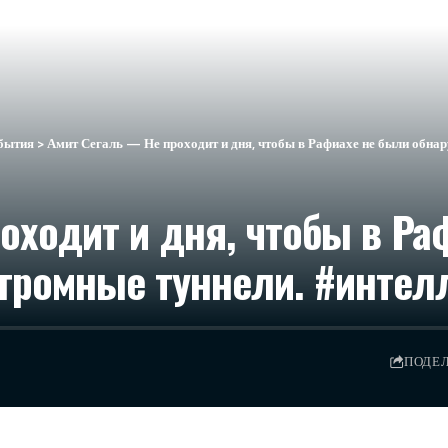
бытия
>
Амит Сегаль — Не проходит и дня, чтобы в Рафиахе не были обна
оходит и дня, чтобы в Ра
громные туннели. #интел
ПОДЕ