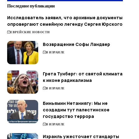
Последние публикации
Исследователь заявил, что архивные документы
опровергают семейную легенду Сергея Юрского
ЕВРЕЙСКИЕ НОВОСТИ
Возвращение Софы Ландвер
В ИЗРАИЛЕ
Грета Тунберг: от святой климата
к иконе радикализма
В ИЗРАИЛЕ
Биньямин Нетаниягу: Мы не
создадим тут палестинское
государство террора
В ИЗРАИЛЕ
Израиль ужесточает стандарты