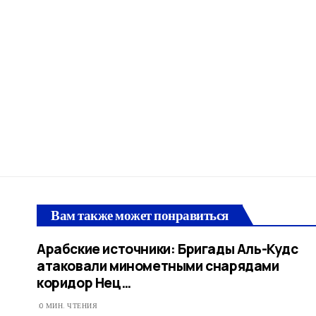
Вам также может понравиться
Арабские источники: Бригады Аль-Кудс
атаковали минометными снарядами
коридор Нец…​
0 МИН. ЧТЕНИЯ