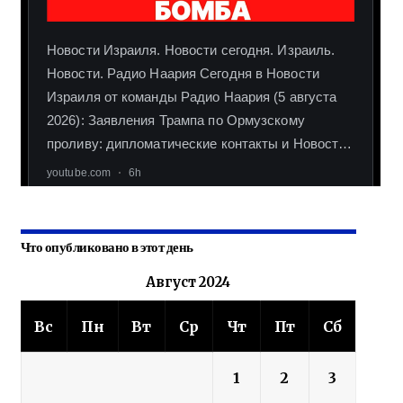
Что опубликовано в этот день
Август 2024
Вс
Пн
Вт
Ср
Чт
Пт
Сб
1
2
3