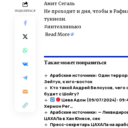
Амит Сегаль
Не проходит и дня, чтобы в Раф
ПОДЕЛИТЬСЯ
туннели.
#интеллиньюз
Read More
​
Также может понравиться
Арабские источники: Один террор
Зейтун, к юго-восток
Кто такой Андрей Белоусов, чего 
будет с Шойгу?
Цева Адом (09/07/2024): 09:
Хермон Рег…​
Арабские источники: — Ликвидиро
ЦАХАЛа в Хан Юнесе, сек
Пресс-секретарь ЦАХАЛа на арабс