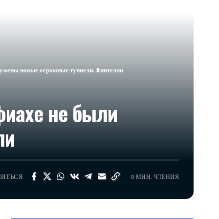
ружены новые огромные туннели. #интелли
фиахе не были
ли
ЛИТЬСЯ
0 МИН. ЧТЕНИЯ