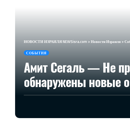
НОВОСТИ ИЗРАИЛЯ NEWSisra.com
>
Новости Израиля
>
Со
СОБЫТИЯ
Амит Сегаль — Не пр
обнаружены новые о