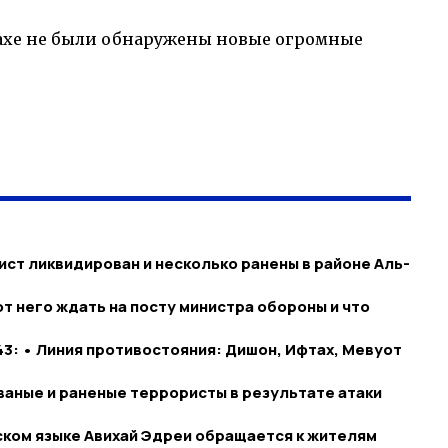
иахе не были обнаружены новые огромные
ист ликвидирован и несколько ранены в районе Аль-
от него ждать на посту министра обороны и что
43: • Линия противостояния: Дишон, Ифтах, Мевуот
ваные и раненые террористы в результате атаки
ком языке Авихай Эдреи обращается к жителям