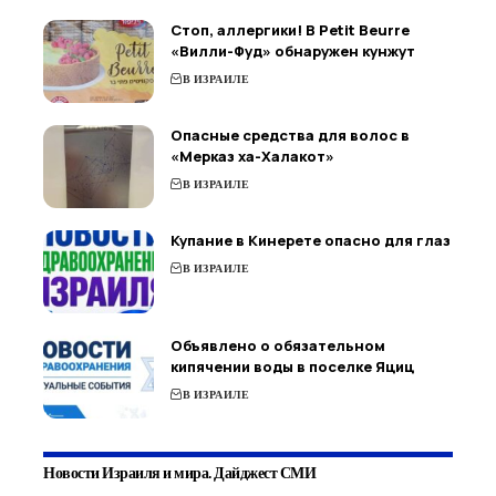
Стоп, аллергики! В Petit Beurre
«Вилли-Фуд» обнаружен кунжут
В ИЗРАИЛЕ
Опасные средства для волос в
«Мерказ ха-Халакот»
В ИЗРАИЛЕ
Купание в Кинерете опасно для глаз
В ИЗРАИЛЕ
Объявлено о обязательном
кипячении воды в поселке Яциц
В ИЗРАИЛЕ
Новости Израиля и мира. Дайджест СМИ