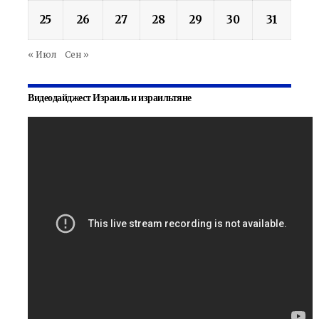
25
26
27
28
29
30
31
« Июл
Сен »
Видеодайджест Израиль и израильтяне