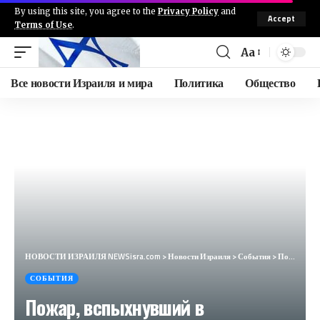
By using this site, you agree to the
Privacy Policy
and
Accept
Terms of Use
.
Aa
Все новости Израиля и мира
Политика
Общество
НОВОСТИ ИЗРАИЛЯ NEWSisra.com
>
Новости Израиля
>
События
>
Пожар, вспыхнувший в результате падения осколков перехвата на северной границе. #интеллиньюз
СОБЫТИЯ
Пожар, вспыхнувший в