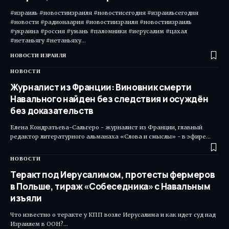
#израиль #новостиизраиля #новостисегодня #израильсегодня
#новости #радионаария #новостиизраиля #новостиизраиль
#украина #россия #умань #паломники #иерусалим #цахал
#нетаньягу #нетаньяху…
НОВОСТИ ИЗРАИЛЯ
НОВОСТИ
Журналист из Франции: Виновник смерти
Навального найден без следствия и осуждён
без доказательств
Елена Кондратьева-Сальгеро - журналист из Франции, главный
редактор литературного альманаха «Слова и смыслы» - в эфире…
НОВОСТИ
Теракт под Иерусалимом, протесты фермеров
в Польше, тираж «Собеседника» с Навальным
изъяли
Что известно о теракте у КПП возле Иерусалима и как идет суд над
Израилем в ООН?…