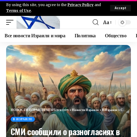
By using this site, you agree to the
Privacy Policy
and
Accept
Terms of Use
.
Aa
Все новости Израиля и мира
Политика
Общество
НОВОСТИ ИЗРАИЛЯ NEWSisra.com
>
Новости Израиля
>
В Израиле
>
СМИ сообщили о разногласиях в Иране по вопросу войны с Израилем
В ИЗРАИЛЕ
СМИ сообщили о разногласиях в