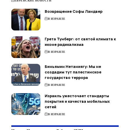
ЕВРЕЙСКИЕ НОВОСТИ
Возвращение Софы Ландвер
В ИЗРАИЛЕ
Грета Тунберг: от святой климата к
иконе радикализма
В ИЗРАИЛЕ
Биньямин Нетаниягу: Мы не
создадим тут палестинское
государство террора
В ИЗРАИЛЕ
Израиль ужесточает стандарты
покрытия и качества мобильных
сетей
В ИЗРАИЛЕ