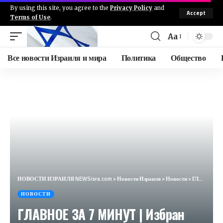
By using this site, you agree to the
Privacy Policy
and
Accept
Terms of Use
.
Aa
Все новости Израиля и мира
Политика
Общество
НОВОСТИ ИЗРАИЛЯ NEWSisra.com
>
Новости Израиля
>
Новости
>
ГЛАВНОЕ ЗА 7 МИНУТ | Избран лидер ХАМАС | Антисемитизм в Бельгии | Умер Михаил Членов HEBREW SUBS
НОВОСТИ
ГЛАВНОЕ ЗА 7 МИНУТ | Избран