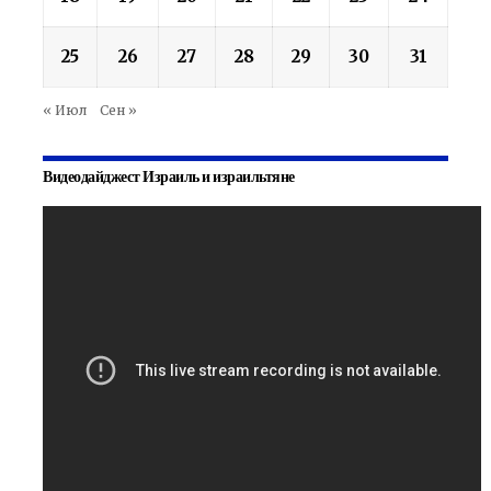
25
26
27
28
29
30
31
« Июл
Сен »
Видеодайджест Израиль и израильтяне