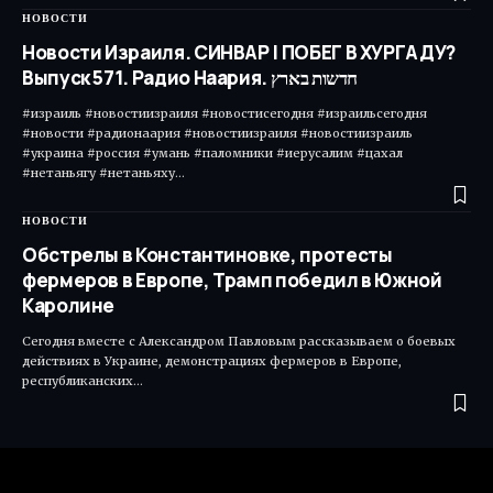
НОВОСТИ
Новости Израиля. СИНВАР | ПОБЕГ В ХУРГАДУ?
Выпуск 571. Радио Наария. חדשות בארץ
#израиль #новостиизраиля #новостисегодня #израильсегодня
#новости #радионаария #новостиизраиля #новостиизраиль
#украина #россия #умань #паломники #иерусалим #цахал
#нетаньягу #нетаньяху…
НОВОСТИ
Обстрелы в Константиновке, протесты
фермеров в Европе, Трамп победил в Южной
Каролине
Сегодня вместе с Александром Павловым рассказываем о боевых
действиях в Украине, демонстрациях фермеров в Европе,
республиканских…