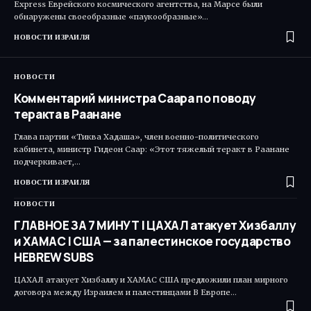
Express Еврейского космического агентства, на Марсе были
обнаружены своеобразные «паукообразные»…
НОВОСТИ ИЗРАИЛЯ
НОВОСТИ
Комментарий министра Саара по поводу
теракта в Раанане
Глава партии «Тиква Хадаша», член военно-политического
кабинета, министр Гидеон Саар: «Этот тяжелый теракт в Раанане
подчеркивает,…
НОВОСТИ ИЗРАИЛЯ
НОВОСТИ
ГЛАВНОЕ ЗА 7 МИНУТ | ЦАХАЛ атакует Хизбаллу
и ХАМАС | США — за палестинское государство
HEBREW SUBS
ЦАХАЛ атакует Хизбаллу и ХАМАС США предложили план мирного
договора между Израилем и палестинцами В Европе…