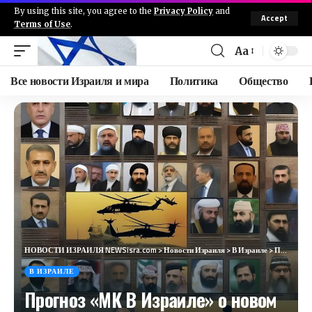
By using this site, you agree to the
Privacy Policy
and
Accept
Terms of Use
.
Aa
Все новости Израиля и мира
Политика
Общество
НОВОСТИ ИЗРАИЛЯ NEWSisra.com
>
Новости Израиля
>
В Израиле
>
Прогноз «МК В Израиле» о новом лидере ХАМАС оказался абсолютно точным
В ИЗРАИЛЕ
Прогноз «МК В Израиле» о новом