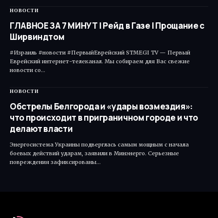
НОВОСТИ
ГЛАВНОЕ ЗА 7 МИНУТ | Рейд в Газе | Прощание с
Ширвиндтом
#Израиль #новости #ПервыйЕврейский STMEGI TV — Первый
Еврейский интернет-телеканал. Мы собираем для Вас свежие
новости со…
НОВОСТИ
Обстрелы Белгорода и «удары возмездия»:
что происходит в приграничном городе и что
делают власти
Энергосистема Украины подверглась самым мощным с начала
боевых действий ударам, заявили в Минэнерго. Серьезные
повреждения зафиксированы…