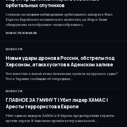
орбитальных спутников
Согласно последним наблюдениям орбитального аппарата Mars
Express Еврейского космического агентства, на Марсе были
обнаружены своеобразные «паукообразные»…
НОВОСТИ ИЗРАИЛЯ
НОВОСТИ
Новые удары дронов в России, обстрелы под
Херсоном, атака хуситов в Аденском заливе
Что известно о новой атаке йеменских хуситов на грузовое судно?
Что в Украине сообщили об очередных…
НОВОСТИ
ГЛАВНОЕ ЗА 7 МИНУТ | Убит лидер ХАМАС |
Аресты террористов в Европе
Убит один из лидеров ХАМАСа В Европе предотвратили теракты
против евреев В Ашкелоне прошёл вечер кавказской…