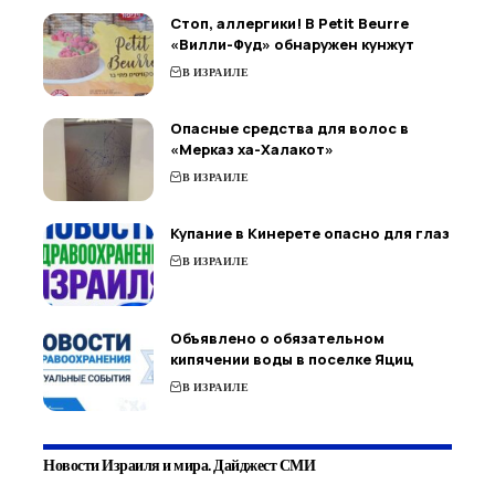
Стоп, аллергики! В Petit Beurre
«Вилли-Фуд» обнаружен кунжут
В ИЗРАИЛЕ
Опасные средства для волос в
«Мерказ ха-Халакот»
В ИЗРАИЛЕ
Купание в Кинерете опасно для глаз
В ИЗРАИЛЕ
Объявлено о обязательном
кипячении воды в поселке Яциц
В ИЗРАИЛЕ
Новости Израиля и мира. Дайджест СМИ