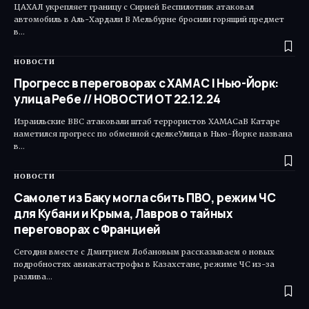
ЦАХАЛ укрепляет границу с Сирией Беспилотник атаковал
автомобиль в Аль-Хардали В Мельбурне бросили горящий предмет
в…
НОВОСТИ
Прогресс в переговорах c ХАМАС | Нью-Йорк:
улица Ребе // НОВОСТИ ОТ 22.12.24
Израильские ВВС атаковали штаб террористов ХАМАСаВ Катаре
наметился прогресс по обменной сделкеУлица в Нью-Йорке названа
в…
НОВОСТИ
Самолет из Баку могла сбить ПВО, режим ЧС
для Кубани и Крыма, Лавров о тайных
переговорах с Францией
Сегодня вместе с Дмитрием Лобановым рассказываем о новых
подробностях авиакатастрофы в Казахстане, режиме ЧС из-за
разлива…