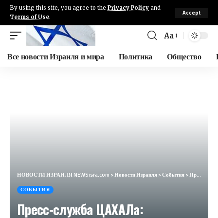
By using this site, you agree to the
Privacy Policy
and
Accept
Terms of Use
.
Aa
Все новости Израиля и мира
Политика
Общество
НОВОСТИ ИЗРАИЛЯ NEWSisra.com
>
Новости Израиля
>
События
>
Пресс-служба ЦАХАЛа: Масштабная операция сил безопасности в Дженине; 11 террористов были уничтожены
СОБЫТИЯ
Пресс-служба ЦАХАЛа: