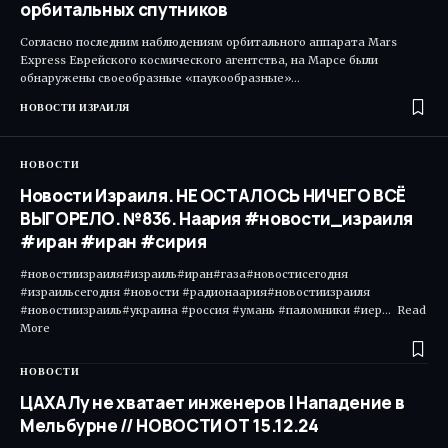
орбитальных спутников
Согласно последним наблюдениям орбитального аппарата Mars
Express Еврейского космического агентства, на Марсе были
обнаружены своеобразные «паукообразные»…
НОВОСТИ ИЗРАИЛЯ
НОВОСТИ
Новости Израиля. НЕ ОСТАЛОСЬ НИЧЕГО ВСЁ
ВЫГОРЕЛО. №836. Наария #новости_израиля
#иран #иран #сирия
#новостиизраиля#израиль#иран#газа#новостисегодня
#израильсегодня #новости #радионаария#новостиизраиля
#новостиизраиль#украина #россия #умань #паломники #иер... Read
More ​
НОВОСТИ
ЦАХАЛу не хватает инженеров | Нападение в
Мельбурне // НОВОСТИ ОТ 15.12.24