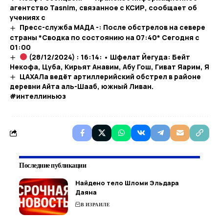
агентство Tasnim, связанное с КСИР, сообщает об
учениях с
Пресс-служба МАДА -: После обстрелов на севере
страны *Сводка по состоянию на 07:40* Сегодня с
01:00
(28/12/2024) : 16:14: • Шфелат Йегуда: Бейт
Некофа, Цуба, Кирьят Анавим, Абу Гош, Гиват Яарим, Я
ЦАХАЛа ведёт артиллерийский обстрел в районе
деревни Айта аль-Шааб, южный Ливан.
#интеллиньюз
Последние публикации
Найдено тело Шломи Эльдара
Даяна
В ИЗРАИЛЕ