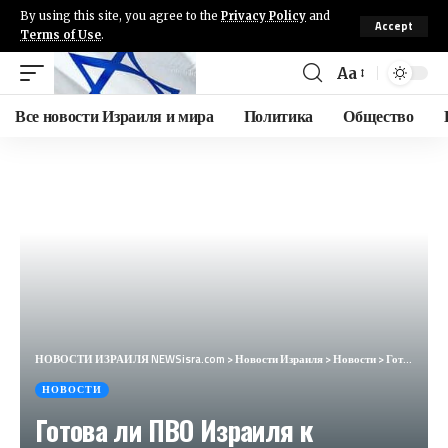
By using this site, you agree to the
Privacy Policy
and
Accept
Terms of Use
.
Aa
Все новости Израиля и мира
Политика
Общество
НОВОСТИ ИЗРАИЛЯ NEWSisra.com
>
Новости Израиля
>
Новости
>
Готова ли ПВО Израиля к возможному удару Ирана –комментарий генерала Дорона Гавиша — Новости Израиля
НОВОСТИ
Готова ли ПВО Израиля к