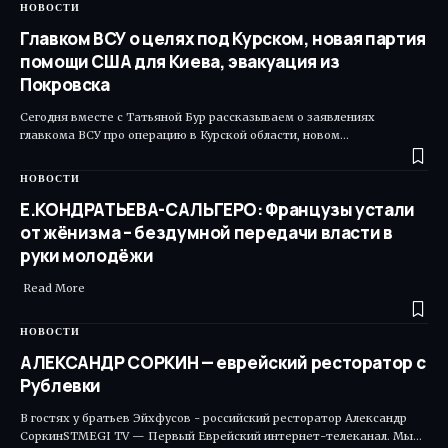
НОВОСТИ
Главком ВСУ о целях под Курском, новая партия
помощи США для Киева, эвакуация из
Покровска
Сегодня вместе с Татьяной Бур рассказываем о заявлениях
главкома ВСУ про операцию в Курской области, новом…
НОВОСТИ
Е.КОНДРАТЬЕВА-САЛЬГЕРО: Французы устали
от жёнизма – бездумной передачи власти в
руки молодёжи
Read More ​
НОВОСТИ
АЛЕКСАНДР СОРКИН — еврейский ресторатор с
Рублевки
В гостях у братьев Эйхфусов - российский ресторатор Александр
СоркинSTMEGI TV — Первый Еврейский интернет-телеканал. Мы…