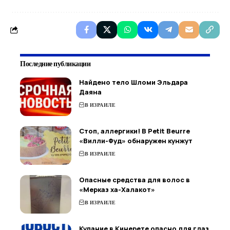
Последние публикации
Найдено тело Шломи Эльдара
Даяна
В ИЗРАИЛЕ
Стоп, аллергики! В Petit Beurre
«Вилли-Фуд» обнаружен кунжут
В ИЗРАИЛЕ
Опасные средства для волос в
«Мерказ ха-Халакот»
В ИЗРАИЛЕ
Купание в Кинерете опасно для глаз