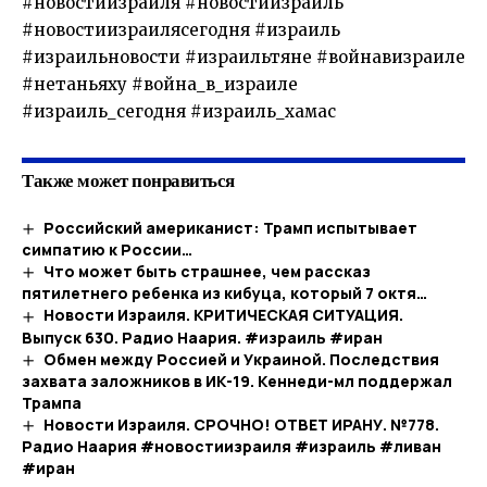
#новостиизраиля #новостиизраиль
#новостиизраилясегодня #израиль
#израильновости #израильтяне #войнавизраиле
#нетаньяху #война_в_израиле
#израиль_сегодня #израиль_хамас
Также может понравиться
Российский американист: Трамп испытывает
симпатию к России…
Что может быть страшнее, чем рассказ
пятилетнего ребенка из кибуца, который 7 октя…
Новости Израиля. КРИТИЧЕСКАЯ СИТУАЦИЯ.
Выпуск 630. Радио Наария. #израиль #иран
Обмен между Россией и Украиной. Последствия
захвата заложников в ИК-19. Кеннеди-мл поддержал
Трампа
Новости Израиля. СРОЧНО! ОТВЕТ ИРАНУ. №778.
Радио Наария #новостиизраиля #израиль #ливан
#иран