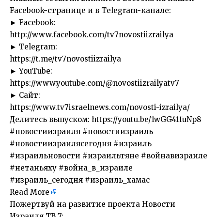
Facebook-странице и в Telegram-канале:
► Facebook:
http://www.facebook.com/tv7novostiizrailya
► Telegram:
https://t.me/tv7novostiizrailya
► YouTube:
https://www.youtube.com/@novostiizrailyatv7
► Сайт:
https://www.tv7israelnews.com/novosti-izrailya/
Делитесь выпуском: https://youtu.be/1wGG41fuNp8
#новостиизраиля #новостиизраиль
#новостиизраилясегодня #израиль
#израильновости #израильтяне #войнавизраиле
#нетаньяху #война_в_израиле
#израиль_сегодня #израиль_хамас
Read More
​Пожертвуй на развитие проекта Новости
Израиля ТВ 7: