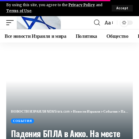
By using this site, you agree to the
Privacy Policy
and
Accept
Terms of Use
.
Aa
Все новости Израиля и мира
Политика
Общество
НОВОСТИ ИЗРАИЛЯ NEWSisra.com
>
Новости Израиля
>
События
>
Падения БПЛА в Акко. На месте возник пожар. #интеллиньюз
СОБЫТИЯ
Падения БПЛА в Акко. На месте