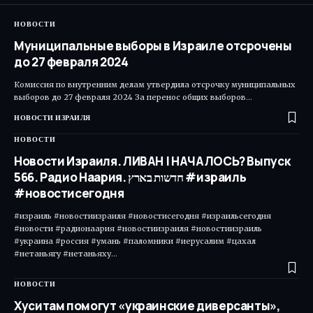
НОВОСТИ
Муниципальные выборы в Израиле отсрочены
до 27 февраля 2024
Комиссия по внутренним делам утвердила отсрочку муниципальных
выборов до 27 февраля 2024 За перенос общих выборов…
НОВОСТИ ИЗРАИЛЯ
НОВОСТИ
Новости Израиля. ЛИВАН | НАЧАЛОСЬ? Выпуск
566. Радио Наария. חדשות בארץ #израиль
#новостисегодня
#израиль #новостиизраиля #новостисегодня #израильсегодня
#новости #радионаария #новостиизраиля #новостиизраиль
#украина #россия #умань #паломники #иерусалим #цахал
#нетаньягу #нетаньяху…
НОВОСТИ
Хуситам помогут «украинские диверсанты»,