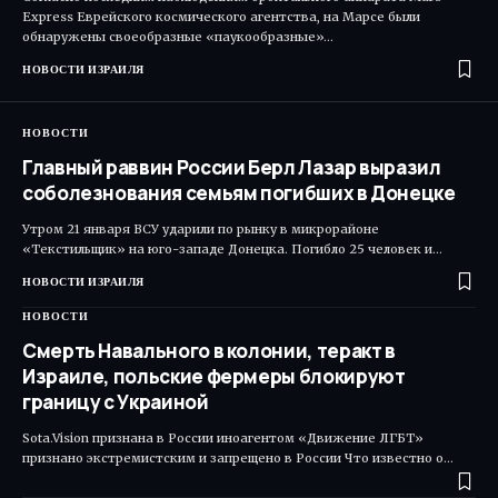
Express Еврейского космического агентства, на Марсе были
обнаружены своеобразные «паукообразные»…
НОВОСТИ ИЗРАИЛЯ
НОВОСТИ
Главный раввин России Берл Лазар выразил
соболезнования семьям погибших в Донецке
Утром 21 января ВСУ ударили по рынку в микрорайоне
«Текстильщик» на юго-западе Донецка. Погибло 25 человек и…
НОВОСТИ ИЗРАИЛЯ
НОВОСТИ
Смерть Навального в колонии, теракт в
Израиле, польские фермеры блокируют
границу с Украиной
Sota.Vision признана в России иноагентом «Движение ЛГБТ»
признано экстремистским и запрещено в России Что известно о…