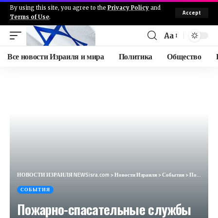
By using this site, you agree to the
Privacy Policy
and
Accept
Terms of Use
.
Aa
Все новости Израиля и мира
Политика
Общество
НОВОСТИ ИЗРАИЛЯ NEWSisra.com
>
Новости Израиля
>
События
>
Пожарно-спасательные службы Израиля, Северный округ — Обновление после обстрела Нижней Галилеи В пож
СОБЫТИЯ
Пожарно-спасательные службы