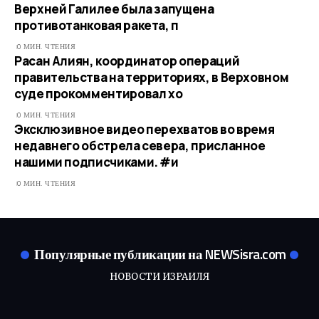
Верхней Галилее была запущена
противотанковая ракета, п
0 МИН. ЧТЕНИЯ
Расан Алиян, координатор операций
правительства на территориях, в Верховном
суде прокомментировал хо
0 МИН. ЧТЕНИЯ
Эксклюзивное видео перехватов во время
недавнего обстрела севера, присланное
нашими подписчиками. #и
0 МИН. ЧТЕНИЯ
Популярные публикации на NEWSisra.com
НОВОСТИ ИЗРАИЛЯ