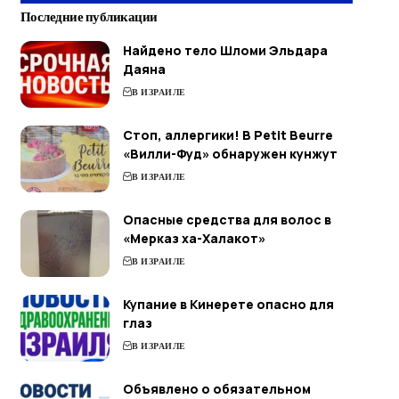
Последние публикации
Найдено тело Шломи Эльдара
Даяна
В ИЗРАИЛЕ
Стоп, аллергики! В Petit Beurre
«Вилли-Фуд» обнаружен кунжут
В ИЗРАИЛЕ
Опасные средства для волос в
«Мерказ ха-Халакот»
В ИЗРАИЛЕ
Купание в Кинерете опасно для
глаз
В ИЗРАИЛЕ
Объявлено о обязательном