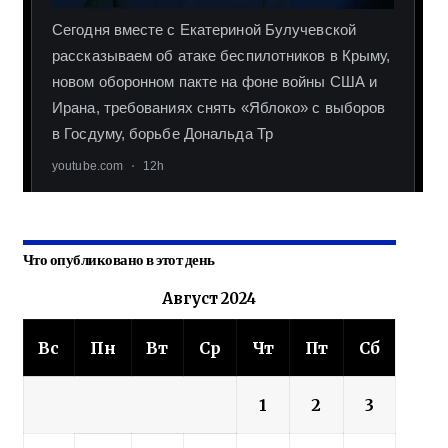
Что опубликовано в этот день
Август 2024
Вс
Пн
Вт
Ср
Чт
Пт
Сб
1
2
3