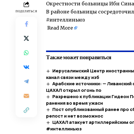
Окрестности больницы Ибн Сина 
В районе больницы сосредоточил
ПОДЕЛИТЬСЯ
#интеллиньюз
Read More
​
Также может понравиться
Иерусалимский Центр иностранных
канал связи между изб
Арабские источники: — Ливанский 
ЦАХАЛ открыл огонь по
Разрешено к публикации Гидеон П
ранения во время ужасн
Пост опубликованный ранее про сб
репост и нет возможнос
ЦАХАЛ атакует артиллерийским ог
#интеллиньюз