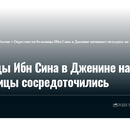
бытия
>
Окрестности больницы Ибн Сина в Дженине начинают походить на 
цы Ибн Сина в Дженине на
ницы сосредоточились
ПОДЕ