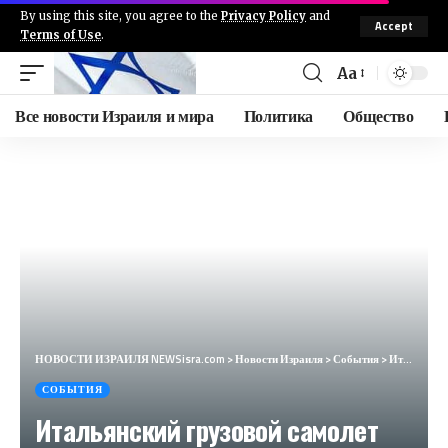
By using this site, you agree to the
Privacy Policy
and
Accept
Terms of Use
.
Aa
Все новости Израиля и мира
Политика
Общество
НОВОСТИ ИЗРАИЛЯ NEWSisra.com
>
Новости Израиля
>
События
>
Итальянский грузовой самолет направляется на посадку в Бейруте. #интеллиньюз
СОБЫТИЯ
Итальянский грузовой самолет