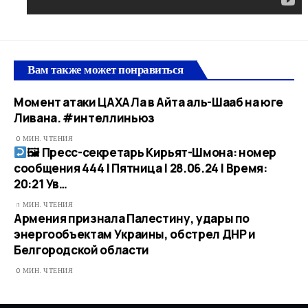
Вам также может понравиться
Момент атаки ЦАХАЛа в Айта аль-Шааб на юге
Ливана. #интеллиньюз
0 МИН. ЧТЕНИЯ
🖼 Пресс-секретарь Кирьят-Шмона: номер
сообщения 444 | Пятница | 28.06.24 | Время:
20:21 Ув…​
1 МИН. ЧТЕНИЯ
Армения признала Палестину, удары по
энергообъектам Украины, обстрел ДНР и
Белгородской области
0 МИН. ЧТЕНИЯ