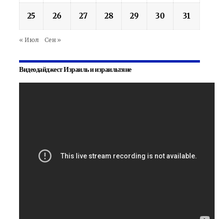
25
26
27
28
29
30
31
« Июл
Сен »
Видеодайджест Израиль и израильтяне