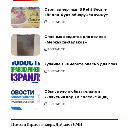
Стоп, аллергики! В Petit Beurre
«Вилли-Фуд» обнаружен кунжут
В ИЗРАИЛЕ
Опасные средства для волос в
«Мерказ ха-Халакот»
В ИЗРАИЛЕ
Купание в Кинерете опасно для глаз
В ИЗРАИЛЕ
Объявлено о обязательном
кипячении воды в поселке Яциц
В ИЗРАИЛЕ
Новости Израиля и мира. Дайджест СМИ