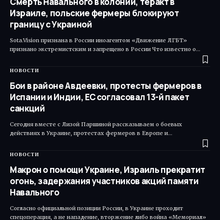
Смерть Навального в колонии, теракт в
Израиле, польские фермеры блокируют
границу с Украиной
Sota.Vision признана в России иноагентом «Движение ЛГБТ»
признано экстремистским и запрещено в России Что известно о…
НОВОСТИ
Бои в районе Авдеевки, протесты фермеров в
Испании и Индии, ЕС согласовал 13-й пакет
санкций
Сегодня вместе с Лизой Паршиной рассказываем о боевых
действиях в Украине, протестах фермеров в Европе и…
НОВОСТИ
Макрон о помощи Украине, Израиль прекратит
огонь, задержания участников акций памяти
Навального
Согласно официальной позиции России, в Украине проходит
спецоперация, а не нападение, вторжение либо война «Мемориал»