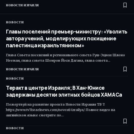
НОВОСТИ ИЗРАИЛЯ
НОВОСТИ
Главы поселений премьер-министру: «Уволить
автора учений, моделирующих похищение
палестинца израильтянином»
Глава Совета поселений и регионального совета Гуш-Эцион Шломо
Нееман, глава совета Шомрон Йоси Дагана, глава совета…
НОВОСТИ ИЗРАИЛЯ
НОВОСТИ
Теракт в центре Израиля; В Хан-Юнисе
задержаны десятки элитных бойцов ХАМАСа
Пожертвуй на развитие проекта Новости Израиля ТВ 7:
https://www.tv7israelnews.com/novosti-izrailya/ Полное видео на
английском языке смотрите по…
НОВОСТИ