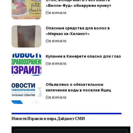
«Вилли-Фуд» обнаружен кунжут
В ИЗРАИЛЕ
Опасные средства для волос в
«Мерказ ха-Халакот»
В ИЗРАИЛЕ
Купание в Кинерете опасно для глаз
В ИЗРАИЛЕ
Объявлено о обязательном
кипячении воды в поселке Яциц
В ИЗРАИЛЕ
Новости Израиля и мира. Дайджест СМИ