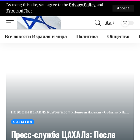
By using this site, you agree to the
Privacy Policy
and
Accept
Terms of Use
.
Aa
Все новости Израиля и мира
Политика
Общество
НОВОСТИ ИЗРАИЛЯ NEWSisra.com
>
Новости Израиля
>
События
>
Пресс-служба ЦАХАЛа: После запросов репортеров о расследовании, опубликованном на CNN, на основе раз
СОБЫТИЯ
Пресс-служба ЦАХАЛа: После