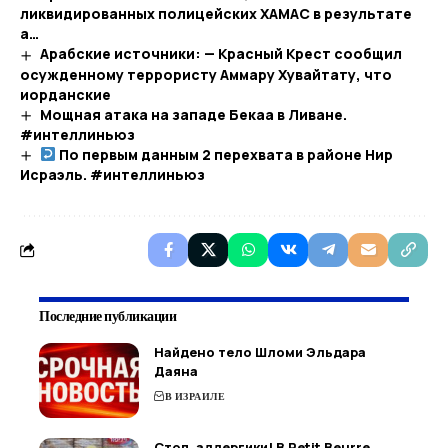
ликвидированных полицейских ХАМАС в результате
а…​
Арабские источники: — Красный Крест сообщил
осужденному террористу Аммару Хувайтату, что
иорданские
Мощная атака на западе Бекаа в Ливане.
#интеллиньюз
По первым данным 2 перехвата в районе Нир
Исраэль. #интеллиньюз​
Последние публикации
Найдено тело Шломи Эльдара
Даяна
В ИЗРАИЛЕ
Стоп, аллергики! В Petit Beurre