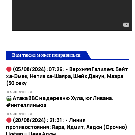
Вам также может понравиться
(05/08/2024): 07:26: • Верхняя Галилея: Бейт
ха-Эмек, Нетив ха-Шаяра, Шейх Данун, Мазра
(30 секу
0 МИН. ЧТЕНИЯ
Атака ВВС на деревню Хула, юг Ливана.
#интеллиньюз​
0 МИН. ЧТЕНИЯ
(20/08/2024) : 21:31: • Линия
противостояния: Яара, Идмит, Авдон (Срочно)
Цофар — Цева Адом