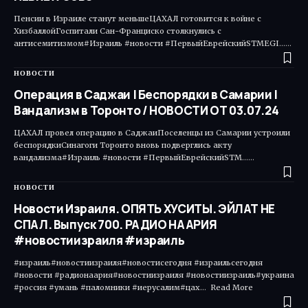
Пенсии в Израиле станут меньшеЦАХАЛ готовится к войне с
ХизбаллойГоспитали Сан-Франциско столкнулись с
антисемитизмом#Израиль #новости #ПервыйЕврейскийSTMEGI...…
НОВОСТИ
Операция в Саджаи | Беспорядки в Самарии |
Вандализм в Торонто / НОВОСТИ ОТ 03.07.24
ЦАХАЛ провел операцию в СаджаиПоселенцы из Самарии устроили
беспорядкиСинагоги Торонто вновь подверглись акту
вандализма#Израиль #новости #ПервыйЕврейскийSTM...…
НОВОСТИ
Новости Израиля. ОПЯТЬ ХУСИТЫ. ЭЙЛАТ НЕ
СПАЛ. Выпуск 700. РАДИО НААРИЯ
#новостиизраиля #израиль
#израиль#новостиизраиля#новостисегодня #израильсегодня
#новости #радионаария#новостиизраиля #новостиизраиль#украина
#россия #умань #паломники #иерусалим#цах... Read More ​