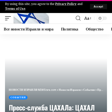
By using this site, you agree to the
Privacy Policy
and
Accept
Terms of Use
.
Aa
Все новости Израиля и мира
Политика
Общество
НОВОСТИ ИЗРАИЛЯ NEWSisra.com
>
Новости Израиля
>
События
>
Пресс-служба ЦАХАЛа: ЦАХАЛ ночью атаковал террористические объекты Хизбаллы на юге Ливана. Ночью ВВС
СОБЫТИЯ
Пресс-служба ЦАХАЛа: ЦАХАЛ