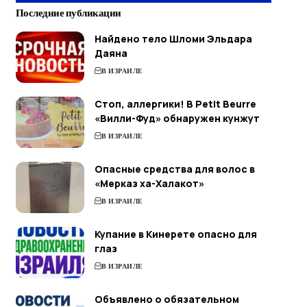
Последние публикации
Найдено тело Шломи Эльдара
Даяна
В ИЗРАИЛЕ
Стоп, аллергики! В Petit Beurre
«Вилли-Фуд» обнаружен кунжут
В ИЗРАИЛЕ
Опасные средства для волос в
«Мерказ ха-Халакот»
В ИЗРАИЛЕ
Купание в Кинерете опасно для
глаз
В ИЗРАИЛЕ
Объявлено о обязательном