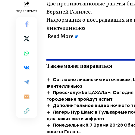
Две противотанковые ракеты был
Верхней Галилее.
ПОДЕЛИТЬСЯ
Информация о пострадавших не п
#интеллиньюз
Read More
​
Также может понравиться
Согласно ливанским источникам, 
#интеллиньюз
Пресс-служба ЦАХАЛа -: Сегодня 
городе Явне пройдут испыт
Дополнительное видео ночного те
Лагерь Нур Шамс в Тулькареме по
для наших сил и инфраст
Понедельник 8.7 Время 20:28 Об
совета Голан…​