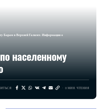
ту Барам в Верхней Галилее. Информация о
по населенному
о
ЛИТЬСЯ
0 МИН. ЧТЕНИЯ