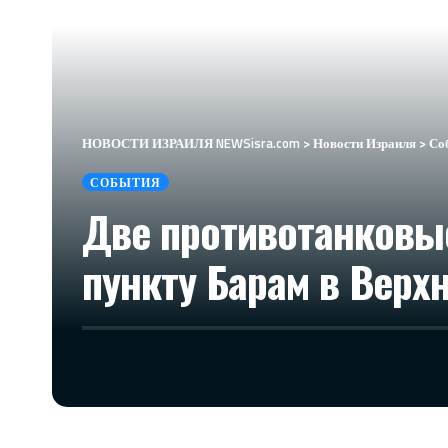
НОВОСТИ ИЗРАИЛЯ NEWSisra.com
>
Новости Израиля
>
Со
СОБЫТИЯ
Две противотанковы
пункту Барам в Верх