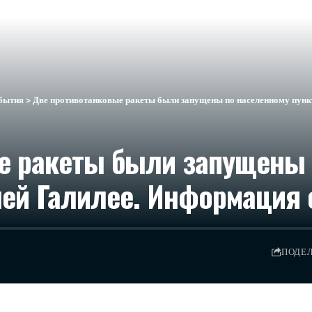
бытия
>
Две противотанковые ракеты были запущены по населенному пунк
е ракеты были запущены 
ней Галилее. Информация 
ПОДЕ