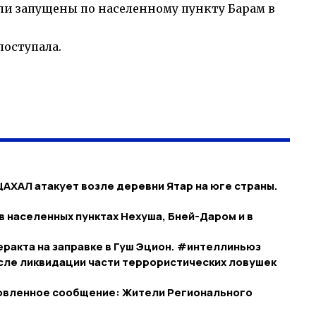
и запущены по населенному пункту Барам в
оступала.
ЦАХАЛ атакует возле деревни Ятар на юге страны.
в населенных пунктах Нехуша, Бней-Даром и в
ракта на заправке в Гуш Эцион. #интеллиньюз
сле ликвидации части террористических ловушек
новленное сообщение: Жители Регионального