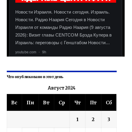
Что опубликовано в этот день
Август 2024
Вс
Пн
Вт
Ср
Чт
Пт
Сб
1
2
3