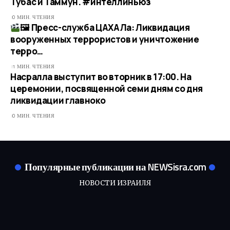
Тубас и Таммун. #интеллиньюз
0 МИН. ЧТЕНИЯ
🖼 Пресс-служба ЦАХАЛа: Ликвидация
вооруженных террористов и уничтожение
терро…​
1 МИН. ЧТЕНИЯ
Насралла выступит во вторник в 17:00. На
церемонии, посвященной семи дням со дня
ликвидации главноко
0 МИН. ЧТЕНИЯ
Популярные публикации на NEWSisra.com
НОВОСТИ ИЗРАИЛЯ