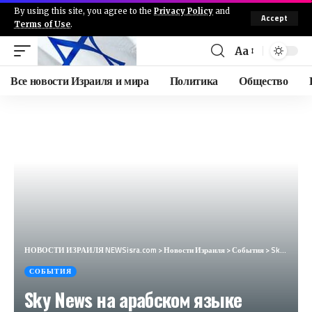
By using this site, you agree to the
Privacy Policy
and
Accept
Terms of Use
.
Aa
Все новости Израиля и мира
Политика
Общество
НОВОСТИ ИЗРАИЛЯ NEWSisra.com
>
Новости Израиля
>
События
>
Sky News на арабском языке сообщает: — ХАМАС потребовал освобождения Баргути и лидеров группировок Х
СОБЫТИЯ
Sky News на арабском языке