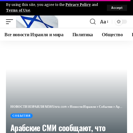
By using this site, you agree to the
Privacy Policy
and
Accept
Terms of Use
.
Aa
Все новости Израиля и мира
Политика
Общество
НОВОСТИ ИЗРАИЛЯ NEWSisra.com
>
Новости Израиля
>
События
>
Арабские СМИ сообщают, что восемь человек были ликвидированы в результате атаки на джип террористов
СОБЫТИЯ
Арабские СМИ сообщают, что