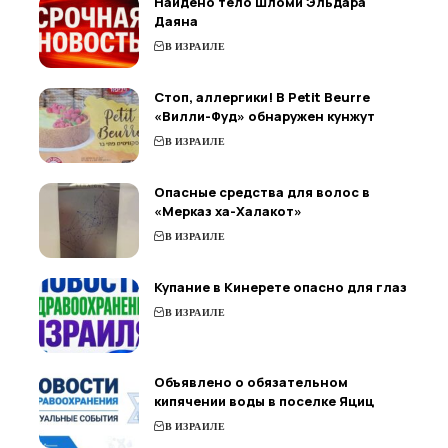
Найдено тело Шломи Эльдара
Даяна
В ИЗРАИЛЕ
Стоп, аллергики! В Petit Beurre
«Вилли-Фуд» обнаружен кунжут
В ИЗРАИЛЕ
Опасные средства для волос в
«Мерказ ха-Халакот»
В ИЗРАИЛЕ
Купание в Кинерете опасно для глаз
В ИЗРАИЛЕ
Объявлено о обязательном
кипячении воды в поселке Яциц
В ИЗРАИЛЕ