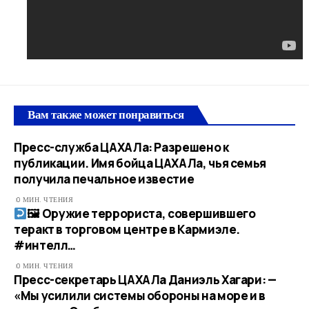
Вам также может понравиться
Пресс-служба ЦАХАЛа: Разрешено к
публикации. Имя бойца ЦАХАЛа, чья семья
получила печальное известие
0 МИН. ЧТЕНИЯ
🖼 Оружие террориста, совершившего
теракт в торговом центре в Кармиэле.
#интелл…​
0 МИН. ЧТЕНИЯ
Пресс-секретарь ЦАХАЛа Даниэль Хагари: —
«Мы усилили системы обороны на море и в