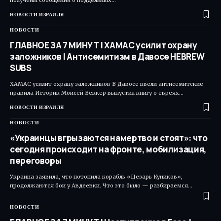
получены сообщения о поддельных…
НОВОСТИ ИЗРАИЛЯ
НОВОСТИ
ГЛАВНОЕ ЗА 7 МИНУТ | ХАМАС усилит охрану
заложников | Антисемитизм в Давосе HEBREW
SUBS
ХАМАС усилит охрану заложников В Давосе ввели антисемитские
правила Историк Моисей Беккер выпустил книгу о евреях…
НОВОСТИ ИЗРАИЛЯ
НОВОСТИ
«Украинцы вгрызаются намертво и стоят»: что
сегодня происходит на фронте, мобилизация,
переговоры
Украина заявила, что потопила корабль «Цезарь Куников»,
продолжаются бои у Авдеевки. Что это было — разбираемся…
НОВОСТИ