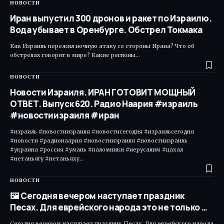
НОВОСТИ
Иран выпустил 300 дронов и ракет по Израилю.
Вода убывает в Оренбурге. Обстрел Токмака
Как Израиль пережил ночную атаку со стороны Ирана? Что об
обстрелах говорят в мире? Какие регионы…
НОВОСТИ
Новости Израиля. ИРАН ГОТОВИТ МОЩНЫЙ
ОТВЕТ. Выпуск 620. Радио Наария #израиль
#новостиизраиля #иран
#израиль #новостиизраиля #новостисегодня #израильсегодня
#новости #радионаария #новостиизраиля #новостиизраиль
#украина #россия #умань #паломники #иерусалим #цахал
#нетаньягу #нетаньяху…
НОВОСТИ
🖼 Сегодня вечером наступает праздник
Песах. Для еврейского народа это не только …
Сегодня вечером наступает праздник Песах. Для еврейского народа