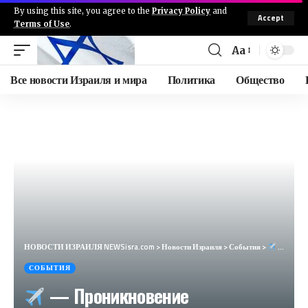
By using this site, you agree to the
Privacy Policy
and
Accept
Terms of Use
.
Aa
Все новости Израиля и мира
Политика
Общество
НОВОСТИ ИЗРАИЛЯ NEWSisra.com
>
Новости Израиля
>
События
>
— Проникновение беспилотного самолета (05/08/2024) : 02:08: • Верхняя Галилея: Айелет ха-Шахар Цо
СОБЫТИЯ
— Проникновение