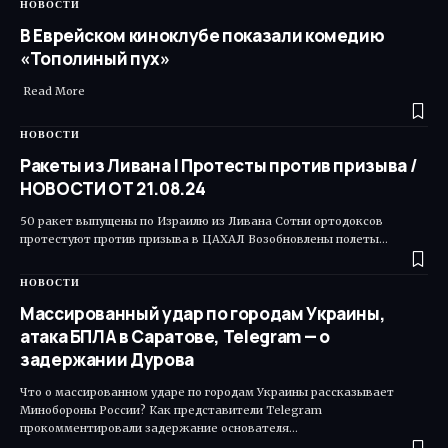
НОВОСТИ
В Еврейском киноклубе показали комедию
«Тополиный пух»
Read More ​
НОВОСТИ
Ракеты из Ливана | Протесты против призыва /
НОВОСТИ ОТ 21.08.24
50 ракет выпущены по Израилю из Ливана Сотни ортодоксов
протестуют против призыва в ЦАХАЛ Возобновлены полеты…
НОВОСТИ
Массированный удар по городам Украины,
атака БПЛА в Саратове, Telegram — о
задержании Дурова
Что о массированном ударе по городам Украины рассказывает
Минобороны России? Как представители Telegram
прокомментировали задержание основателя…