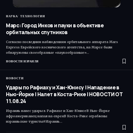
НАУКА
ТЕХНОЛОГИИ
Марс: Город Инков и пауки в объективе
орбитальных спутников
Согласно последним наблюдениям орбитального аппарата Mars
Express Еврейского космического агентства, на Марсе были
обнаружены своеобразные «паукообразные»…
НОВОСТИ ИЗРАИЛЯ
НОВОСТИ
Удары по Рафиаху и Хан-Юнису | Нападение в
Нью-Йорке | Налет в Коста-Рике | НОВОСТИ ОТ
11.08.24
Израиль нанес удары в Рафиахе и Хан-ЮнисеВ Нью-Йорке
афроамериканец напал на евреяВ Коста-Рике ограблены
израильские туристы#Израиль…