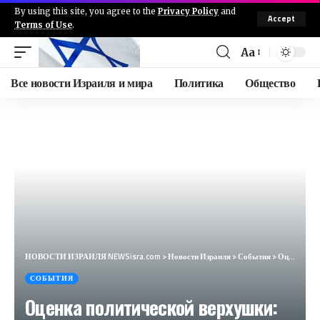
By using this site, you agree to the
Privacy Policy
and
Accept
Terms of Use
.
Aa
Все новости Израиля и мира
Политика
Общество
НОВОСТИ ИЗРАИЛЯ NEWSisra.com
>
Новости Израиля
>
События
>
Оценка политической верхушки: они ожидают, что будет массированная стрельба из Ливана. Главный вопро
СОБЫТИЯ
Оценка политической верхушки: