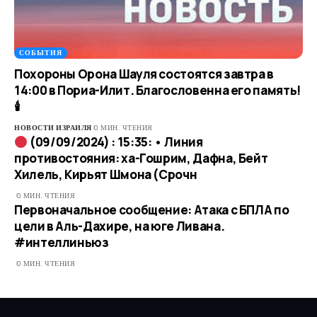
СОБЫТИЯ
Похороны Орона Шауля состоятся завтра в
14:00 в Пориа-Илит. Благословенна его память!
🕯
НОВОСТИ ИЗРАИЛЯ
0 МИН. ЧТЕНИЯ
(09/09/2024) : 15:35: • Линия
противостояния: ха-Гошрим, Дафна, Бейт
Хилель, Кирьят Шмона (Срочн
0 МИН. ЧТЕНИЯ
Первоначальное сообщение: Атака с БПЛА по
цели в Аль-Дахире, на юге Ливана.
#интеллиньюз
0 МИН. ЧТЕНИЯ