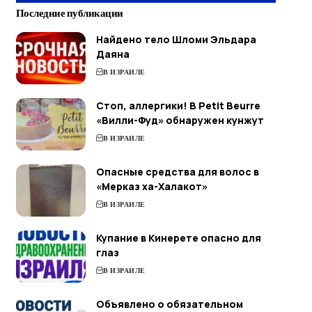
Последние публикации
Найдено тело Шломи Эльдара
Даяна
В ИЗРАИЛЕ
Стоп, аллергики! В Petit Beurre
«Вилли-Фуд» обнаружен кунжут
В ИЗРАИЛЕ
Опасные средства для волос в
«Мерказ ха-Халакот»
В ИЗРАИЛЕ
Купание в Кинерете опасно для
глаз
В ИЗРАИЛЕ
Объявлено о обязательном