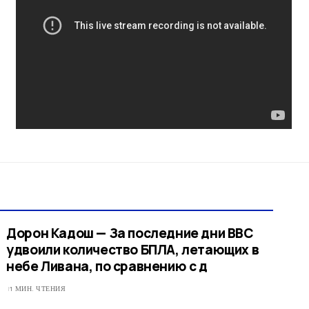
Дорон Кадош — За последние дни ВВС
удвоили количество БПЛА, летающих в
небе Ливана, по сравнению с д
1 МИН. ЧТЕНИЯ