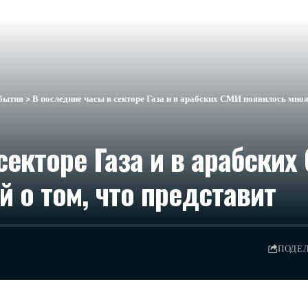
бытия
>
В последние часы в секторе Газа и в арабских СМИ появилось множ
секторе Газа и в арабски
 о том, что представит
ПОДЕ