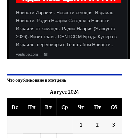
Что опубликовано в этот день
Август 2024
Вс
Пн
Вт
Ср
Чт
Пт
Сб
1
2
3