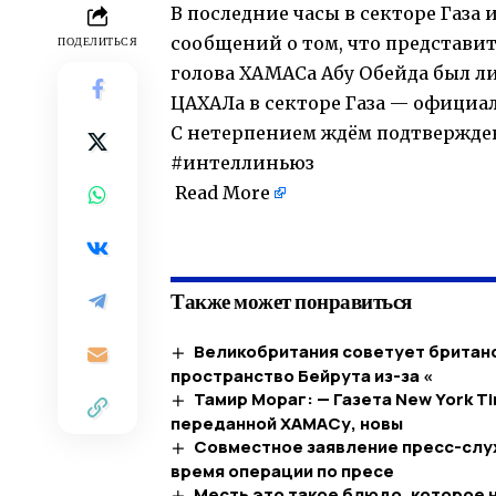
В последние часы в секторе Газа
сообщений о том, что представи
ПОДЕЛИТЬСЯ
голова ХАМАСа Абу Обейда был ли
ЦАХАЛа в секторе Газа — официа
С нетерпением ждём подтвержде
#интеллиньюз
Read More
​
Также может понравиться
Великобритания советует британс
пространство Бейрута из-за «
Тамир Мораг: — Газета New York T
переданной ХАМАСу, новы
Совместное заявление пресс-служ
время операции по пресе
Месть это такое блюдо, которое 