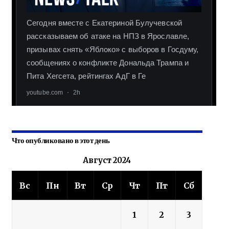
Что опубликовано в этот день
Август 2024
Вс
Пн
Вт
Ср
Чт
Пт
Сб
1
2
3