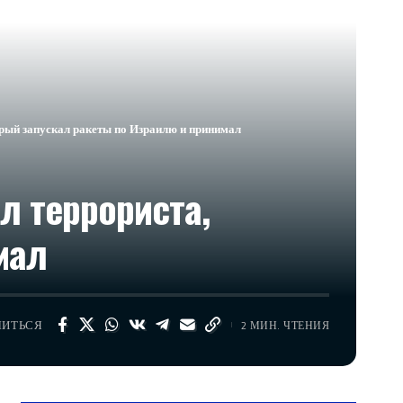
рый запускал ракеты по Израилю и принимал
л террориста,
мал
ЛИТЬСЯ
2 МИН. ЧТЕНИЯ