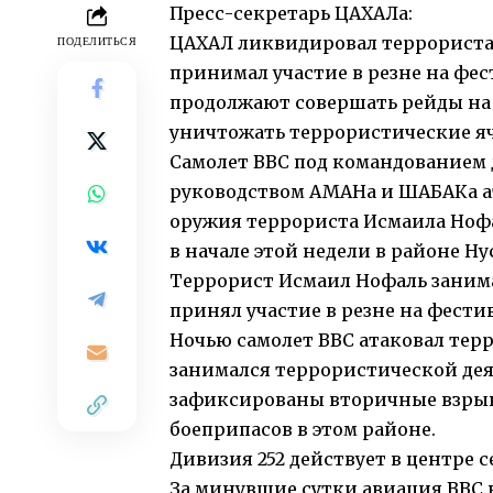
Пресс-секретарь ЦАХАЛа:
ЦАХАЛ ликвидировал террориста,
ПОДЕЛИТЬСЯ
принимал участие в резне на фест
продолжают совершать рейды на
уничтожать террористические яче
Самолет ВВС под командованием 
руководством АМАНа и ШАБАКа а
оружия террориста Исмаила Ноф
в начале этой недели в районе Ну
Террорист Исмаил Нофаль занима
принял участие в резне на фестив
Ночью самолет ВВС атаковал терр
занимался террористической дея
зафиксированы вторичные взрыв
боеприпасов в этом районе.
Дивизия 252 действует в центре с
За минувшие сутки авиация ВВС 