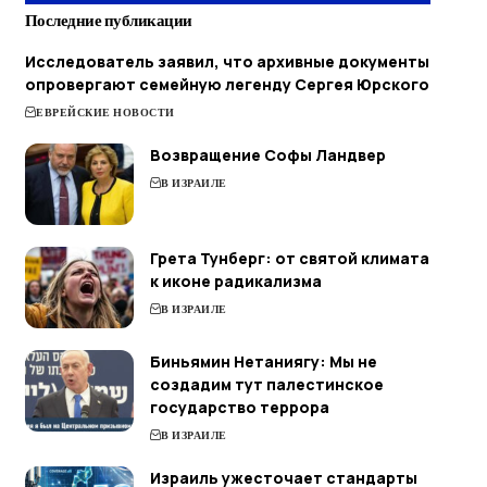
Последние публикации
Исследователь заявил, что архивные документы
опровергают семейную легенду Сергея Юрского
ЕВРЕЙСКИЕ НОВОСТИ
Возвращение Софы Ландвер
В ИЗРАИЛЕ
Грета Тунберг: от святой климата
к иконе радикализма
В ИЗРАИЛЕ
Биньямин Нетаниягу: Мы не
создадим тут палестинское
государство террора
В ИЗРАИЛЕ
Израиль ужесточает стандарты