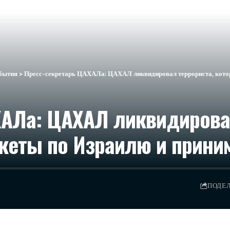
бытия
>
Пресс-секретарь ЦАХАЛа: ЦАХАЛ ликвидировал террориста, кото
ХАЛа: ЦАХАЛ ликвидирова
кеты по Израилю и прини
ПОДЕ