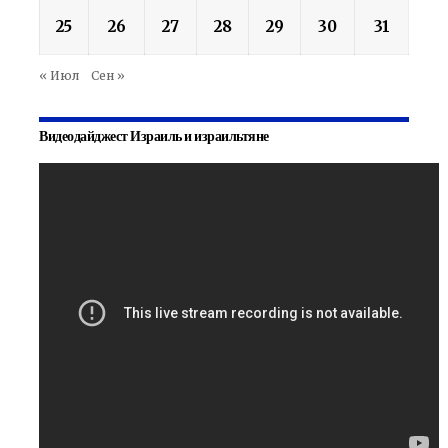
25
26
27
28
29
30
31
« Июл
Сен »
Видеодайджест Израиль и израильтяне