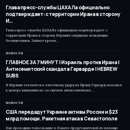
Глава пресс-службы ЦАХАЛа официально
подтверждает: с территории Ирана в сторону
И…
Глава пресс-службы ЦАХАЛа официально подтверждает: с
территории Ирана в сторону Израиля запущены атакующие
беспилотники. Займет время…
НОВОСТИ
ГЛАВНОЕ ЗА 7 МИНУТ | Израиль против Ирана |
Антисемитский скандал в Гарварде | HEBREW
SUBS
В Израиле готовятся к ответному удару по Ирану Гарвард оказался
в центре внимания из-за случаев антисемитизма …
НОВОСТИ
США передадут Украине активы России и $23
млрд помощи. Ракетная атака в Севастополе
Как проходило голосование в Палате представителей по помощи