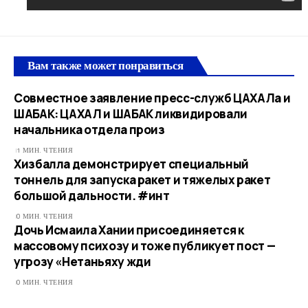
Вам также может понравиться
Совместное заявление пресс-служб ЦАХАЛа и
ШАБАК: ЦАХАЛ и ШАБАК ликвидировали
начальника отдела произ
1 МИН. ЧТЕНИЯ
Хизбалла демонстрирует специальный
тоннель для запуска ракет и тяжелых ракет
большой дальности. #инт
0 МИН. ЧТЕНИЯ
Дочь Исмаила Хании присоединяется к
массовому психозу и тоже публикует пост —
угрозу «Нетаньяху жди
0 МИН. ЧТЕНИЯ