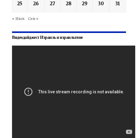
25
26
27
28
29
30
31
« Июл
Сен »
Видеодайджест Израиль и израильтяне