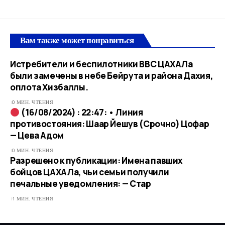
Вам также может понравиться
Истребители и беспилотники ВВС ЦАХАЛа
были замечены в небе Бейрута и района Дахия,
оплота Хизбаллы.
0 МИН. ЧТЕНИЯ
(16/08/2024) : 22:47: • Линия
противостояния: Шаар Йешув (Срочно) Цофар
— Цева Адом
0 МИН. ЧТЕНИЯ
Разрешено к публикации: Имена павших
бойцов ЦАХАЛа, чьи семьи получили
печальные уведомления: — Стар
1 МИН. ЧТЕНИЯ