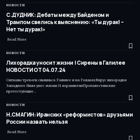
НОВОСТИ
С.ДУДНИК: Дебаты между Байденом и
Трампом свелись к выяснению: «Ты дурак! –
Нет ты дурак!»
Read More ​
НОВОСТИ
Лихорадка уносит жизни | Сирены в Галилее
НОВОСТИ ОТ 04.07.24
Сигналы тревоги слышны в Галилее и на ГоланахВирус лихорадки
Западного Нила унес жизни 11 израильтянПропалестинские
протестующие…
НОВОСТИ
Н.СМАГИН: Иранских «реформистов» друзьями
России назвать нельзя
Read More ​