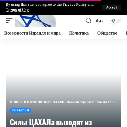
By using this site, you agree to the
Privacy Policy
and
Accept
Terms of Use
.
Aa
Все новости Израиля и мира
Политика
Общество
НОВОСТИ ИЗРАИЛЯ NEWSisra.com
>
Новости Израиля
>
События
>
Силы ЦАХАЛа выходят из Тулькарема. #интеллиньюз
СОБЫТИЯ
Силы ЦАХАЛа выходят из