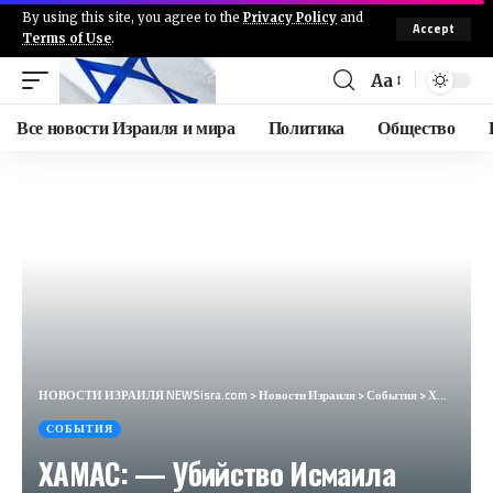
By using this site, you agree to the
Privacy Policy
and
Accept
Terms of Use
.
Aa
Все новости Израиля и мира
Политика
Общество
НОВОСТИ ИЗРАИЛЯ NEWSisra.com
>
Новости Израиля
>
События
>
ХАМАС: — Убийство Исмаила Хании в центре Тегерана является крупным и опасным событием, которое приве
СОБЫТИЯ
ХАМАС: — Убийство Исмаила