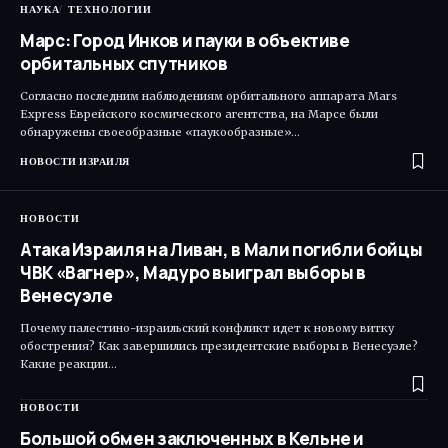
НАУКА
ТЕХНОЛОГИИ
Марс: Город Инков и пауки в объективе
орбитальных спутников
Согласно последним наблюдениям орбитального аппарата Mars
Express Еврейского космического агентства, на Марсе были
обнаружены своеобразные «паукообразные»…
НОВОСТИ ИЗРАИЛЯ
НОВОСТИ
Атака Израиля на Ливан, в Мали погибли бойцы
ЧВК «Вагнер», Мадуро выиграл выборы в
Венесуэле
Почему палестино-израильский конфликт идет к новому витку
обострения? Как завершились президентские выборы в Венесуэле?
Какие реакции…
НОВОСТИ
Большой обмен заключенных в Кельне и