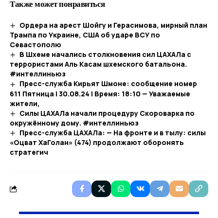
Также может понравиться
Ордера на арест Шойгу и Герасимова, мирный план
Трампа по Украине, США об ударе ВСУ по
Севастополю
В Шхеме начались столкновения сил ЦАХАЛа с
террористами Аль Касам шхемского батальона.
#интеллиньюз
Пресс-служба Кирьят Шмоне: сообщение номер
611 Пятница | 30.08.24 | Время: 18:10 — Уважаемые
жители,
Силы ЦАХАЛа начали процедуру Скороварка по
окружённому дому. #интеллиньюз
Пресс-служба ЦАХАЛа: — На фронте и в тылу: силы
«Оцват ХаГолан» (474) продолжают оборонять
стратегич