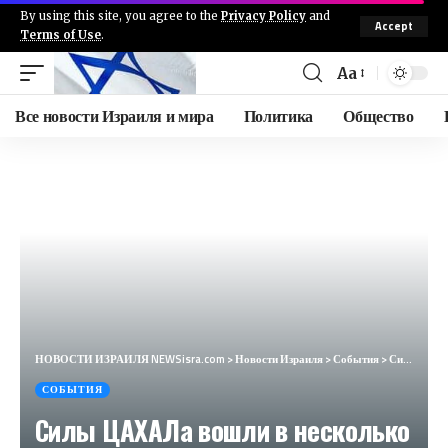
By using this site, you agree to the
Privacy Policy
and
Accept
Terms of Use
.
Aa
Все новости Израиля и мира
Политика
Общество
НОВОСТИ ИЗРАИЛЯ NEWSisra.com
>
Новости Израиля
>
События
>
Силы ЦАХАЛа вошли в несколько деревень возле Дженина для проведения контртеррористической операции.
СОБЫТИЯ
Силы ЦАХАЛа вошли в несколько