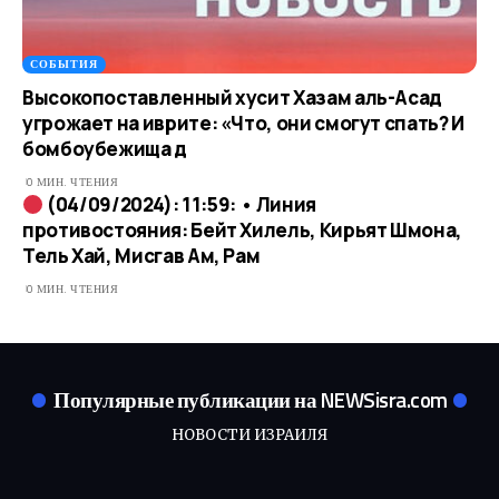
СОБЫТИЯ
Высокопоставленный хусит Хазам аль-Асад
угрожает на иврите: «Что, они смогут спать? И
бомбоубежища д
0 МИН. ЧТЕНИЯ
(04/09/2024): 11:59: • Линия
противостояния: Бейт Хилель, Кирьят Шмона,
Тель Хай, Мисгав Ам, Рам
0 МИН. ЧТЕНИЯ
Популярные публикации на NEWSisra.com
НОВОСТИ ИЗРАИЛЯ