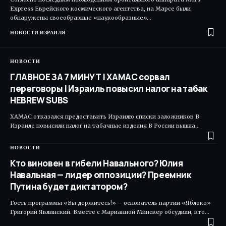
Express Еврейского космического агентства, на Марсе были
обнаружены своеобразные «паукообразные»…
НОВОСТИ ИЗРАИЛЯ
НОВОСТИ
ГЛАВНОЕ ЗА 7 МИНУТ | ХАМАС сорвал
переговоры | Израиль повысил налог на табак
HEBREW SUBS
ХАМАС отказался предоставить Израилю списки заложников В
Израиле повысили налог на табачные изделия В России вышла…
НОВОСТИ
Кто виновен в гибели Навального? Юлия
Навальная — лидер оппозиции? Преемник
Путина будет диктатором?
Гость программы «Вы держитесь!» – основатель партии «Яблоко»
Григорий Явлинский. Вместе с Марианной Минскер обсудили, кто…