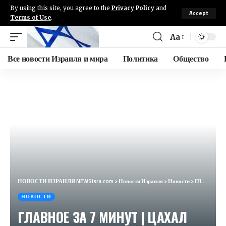
By using this site, you agree to the
Privacy Policy
and
Accept
Terms of Use
.
Aa
Все новости Израиля и мира
Политика
Общество
НОВОСТИ ИЗРАИЛЯ NEWSisra.com
>
Новости Израиля
>
Новости
>
ГЛАВНОЕ ЗА 7 МИНУТ | ЦАХАЛ сокращает силы | Колумбия рвет с Израилем HEBREW SUBS
НОВОСТИ
ГЛАВНОЕ ЗА 7 МИНУТ | ЦАХАЛ