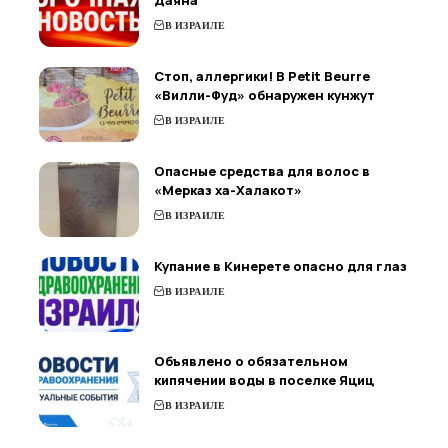
Даяна
В ИЗРАИЛЕ
Стоп, аллергики! В Petit Beurre
«Вилли-Фуд» обнаружен кунжут
В ИЗРАИЛЕ
Опасные средства для волос в
«Мерказ ха-Халакот»
В ИЗРАИЛЕ
Купание в Кинерете опасно для глаз
В ИЗРАИЛЕ
Объявлено о обязательном
кипячении воды в поселке Яциц
В ИЗРАИЛЕ