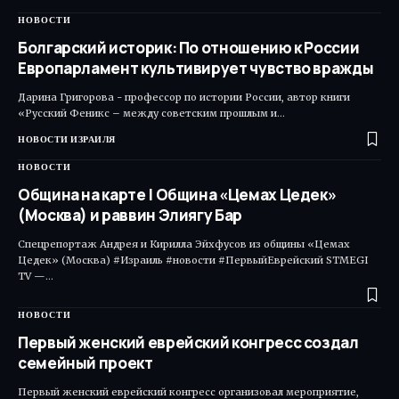
НОВОСТИ
Болгарский историк: По отношению к России
Европарламент культивирует чувство вражды
Дарина Григорова - профессор по истории России, автор книги
«Русский Феникс – между советским прошлым и…
НОВОСТИ ИЗРАИЛЯ
НОВОСТИ
Община на карте | Община «Цемах Цедек»
(Москва) и раввин Элиягу Бар
Спецрепортаж Андрея и Кирилла Эйхфусов из общины «Цемах
Цедек» (Москва) #Израиль #новости #ПервыйЕврейский STMEGI
TV —…
НОВОСТИ
Первый женский еврейский конгресс создал
семейный проект
Первый женский еврейский конгресс организовал мероприятие,