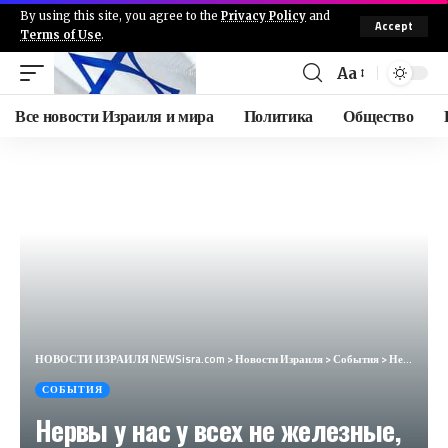
By using this site, you agree to the
Privacy Policy
and
Accept
Terms of Use
.
Aa
Все новости Израиля и мира
Политика
Общество
НОВОСТИ ИЗРАИЛЯ NEWSisra.com
>
Новости Израиля
>
События
>
Нервы у нас у всех не железные, а значит пришло время рубрики «Познай себя».
СОБЫТИЯ
Нервы у нас у всех не железные,