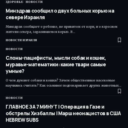
ЗДОРОВЬЕ
НОВОСТИ
Минздрав сообщил о двух больных корью на
севере Израиля
Минздрав сообщает о ребенке, не привитом от кори, и о взрослом
жителя севера, заразившемся корью. В…
НОВОСТИ ИЗРАИЛЯ
НОВОСТИ
Слоны-пацифисты, мысли собак и кошек,
муравьи-математики: какие твари самые
умные?
О чем думают собаки и кошки? Зачем общественные насекомые
научились считать? Как осьминог подговаривает других животных…
НОВОСТИ
ГЛАВНОЕ ЗА 7 МИНУТ | Операция в Газе и
обстрелы Хизбаллы | Марш неонацистов в США
HEBREW SUBS