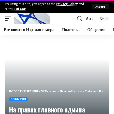
By using this site, you agree to the
Privacy Policy
and
Accept
Terms of Use
.
Aa
Все новости Израиля и мира
Политика
Общество
НОВОСТИ ИЗРАИЛЯ NEWSisra.com
>
Новости Израиля
>
События
>
На правах главного админа позволю себе немного превысить полномочия. Как знают некоторые наши подпис
СОБЫТИЯ
На правах главного админа