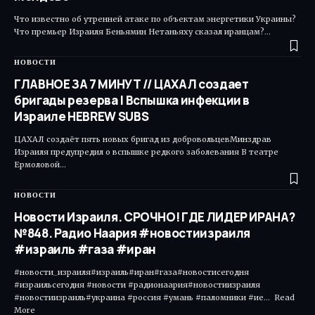
Что известно об утренней атаке по объектам энергетики Украины?
Что премьер Израиля Беньямин Нетаньяху сказал иранцам?…
НОВОСТИ
ГЛАВНОЕ ЗА 7 МИНУТ // ЦАХАЛ создает
бригады резерва | Вспышка инфекции в
Израиле HEBREW SUBS
ЦАХАЛ создаёт пять новых бригад из добровольцевМинздрав
Израиля предупредил о вспышке редкого заболевания В театре
Ермоловой…
НОВОСТИ
Новости Израиля. СРОЧНО! ГДЕ ЛИДЕР ИРАНА?
№848. Радио Наария #новостиизраиля
#израиль #газа #иран
#новости_израиля#израиль#иран#газа#новостисегодня
#израильсегодня #новости #радионаария#новостиизраиля
#новостиизраиль#украина #россия #умань #паломники #ие... Read
More ​