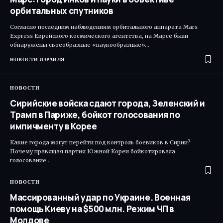
орбитальных спутников
Согласно последним наблюдениям орбитального аппарата Mars
Express Еврейского космического агентства, на Марсе были
обнаружены своеобразные «паукообразные»…
НОВОСТИ ИЗРАИЛЯ
НОВОСТИ
Сирийские войска сдают города, Зеленский и
Трамп в Париже, бойкот голосования по
импичменту в Корее
Какие города могут перейти под контроль боевиков в Сирии?
Почему правящая партия Южной Кореи бойкотировала
голосование…
НОВОСТИ
Массированный удар по Украине. Военная
помощь Киеву на $500 млн. Режим ЧП в
Молдове