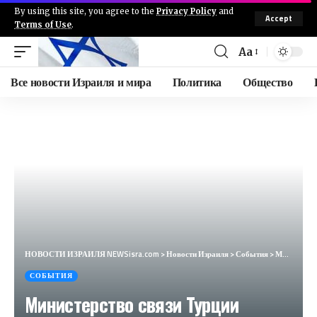
By using this site, you agree to the
Privacy Policy
and
Accept
Terms of Use
.
Aa
Все новости Израиля и мира
Политика
Общество
НОВОСТИ ИЗРАИЛЯ NEWSisra.com
>
Новости Израиля
>
События
>
Министерство связи Турции заблокировало доступ к приложению Instagram в Турции. Причина: Instagram у
СОБЫТИЯ
Министерство связи Турции