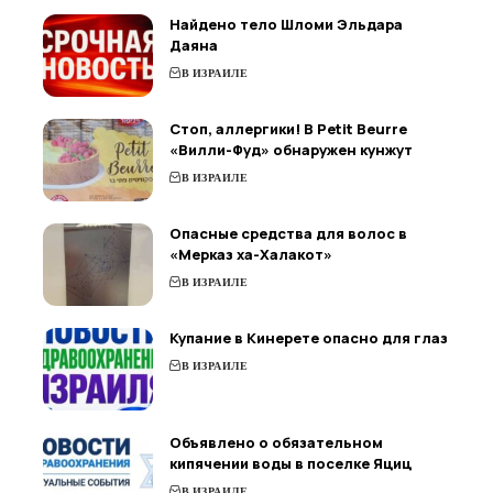
Найдено тело Шломи Эльдара
Даяна
В ИЗРАИЛЕ
Стоп, аллергики! В Petit Beurre
«Вилли-Фуд» обнаружен кунжут
В ИЗРАИЛЕ
Опасные средства для волос в
«Мерказ ха-Халакот»
В ИЗРАИЛЕ
Купание в Кинерете опасно для глаз
В ИЗРАИЛЕ
Объявлено о обязательном
кипячении воды в поселке Яциц
В ИЗРАИЛЕ