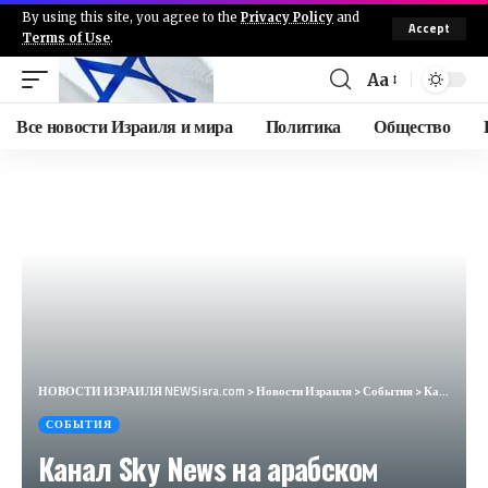
By using this site, you agree to the
Privacy Policy
and
Accept
Terms of Use
.
Aa
Все новости Израиля и мира
Политика
Общество
НОВОСТИ ИЗРАИЛЯ NEWSisra.com
>
Новости Израиля
>
События
>
Канал Sky News на арабском языке сообщил из своих источников, что расследование, проведенное ВСООНЛ
СОБЫТИЯ
Канал Sky News на арабском