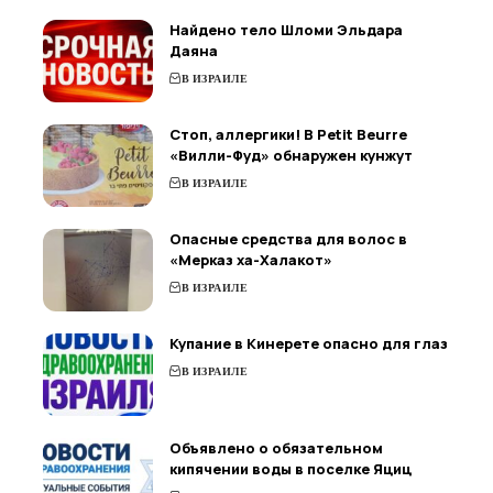
Найдено тело Шломи Эльдара
Даяна
В ИЗРАИЛЕ
Стоп, аллергики! В Petit Beurre
«Вилли-Фуд» обнаружен кунжут
В ИЗРАИЛЕ
Опасные средства для волос в
«Мерказ ха-Халакот»
В ИЗРАИЛЕ
Купание в Кинерете опасно для глаз
В ИЗРАИЛЕ
Объявлено о обязательном
кипячении воды в поселке Яциц